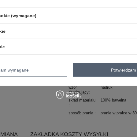
ZA
cookie (wymagane)
Masz pytanie? Chętnie pomożem
Zadzwoń
+48 601 547 740
kie
skład materiału : 100% bawełna
kie
sposób prania : pranie w pralce w 30°
Kod produktu
HB-TS-3056.77P
dzam wymagane
Potwierdzam 
Marka
H&B
dekolt
okrągły
wzór
nadruk
dominujący
skład materiału
100% bawełna
sposób prania
pranie w pralce w 3
YMIANA
ZAKŁADKA KOSZTY WYSYŁKI