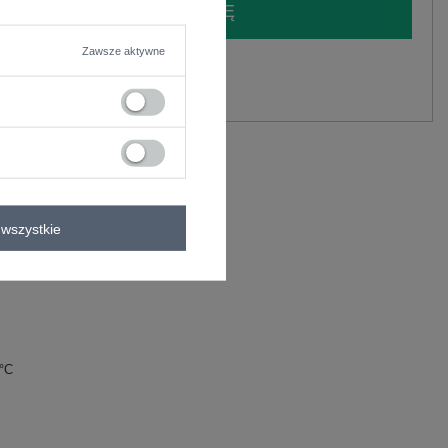
LOGUJ SIĘ I ZOBACZ CENĘ
Zawsze aktywne
y.
Zadaj pytanie
C
wszystkie
0°C