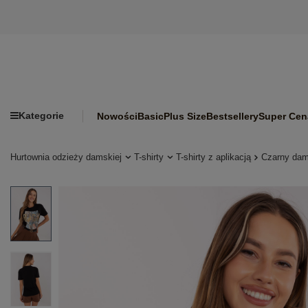
Kategorie
Nowości
Basic
Plus Size
Bestsellery
Super Cen
Hurtownia odzieży damskiej
T-shirty
T-shirty z aplikacją
Czarny dams