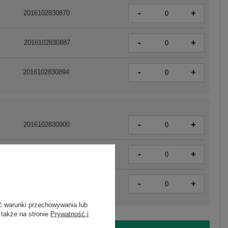
-
+
2016102830870
-
+
2016102830887
-
+
2016102830894
-
+
2016102830900
-
+
2016102830917
-
+
2016102830924
ć warunki przechowywania lub
 także na stronie
Prywatność i