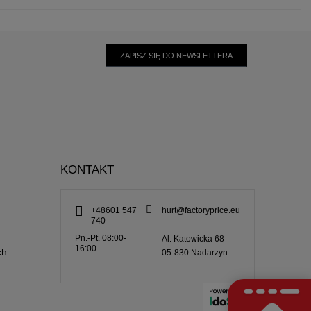
ZAPISZ SIĘ DO NEWSLETTERA
KONTAKT
+48601 547
hurt@factoryprice.eu
740
Pn.-Pt. 08:00-
Al. Katowicka 68
16:00
ch –
05-830
Nadarzyn