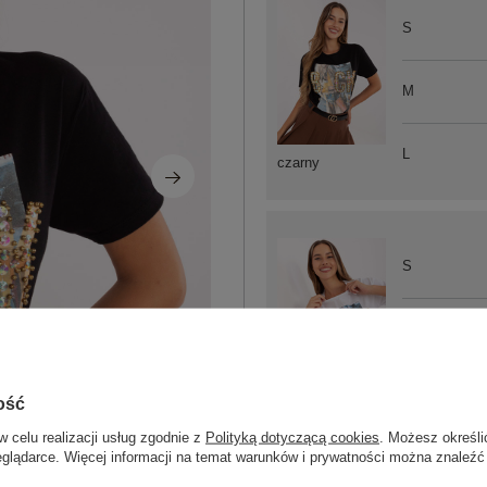
S
M
L
czarny
S
M
L
biały
ość
w celu realizacji usług zgodnie z
Polityką dotyczącą cookies
. Możesz określi
eglądarce. Więcej informacji na temat warunków i prywatności można znaleźć