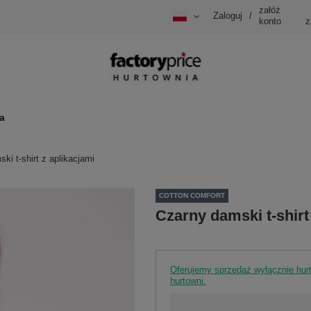
załóż
Zaloguj
/
konto
z
a
ki t-shirt z aplikacjami
COTTON COMFORT
Czarny damski t-shirt
Oferujemy sprzedaż wyłącznie hu
hurtowni.