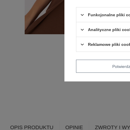
Funkcjonalne pliki 
Analityczne pliki coo
Reklamowe pliki coo
Potwier
OPIS PRODUKTU
OPINIE
ZWROTY I W