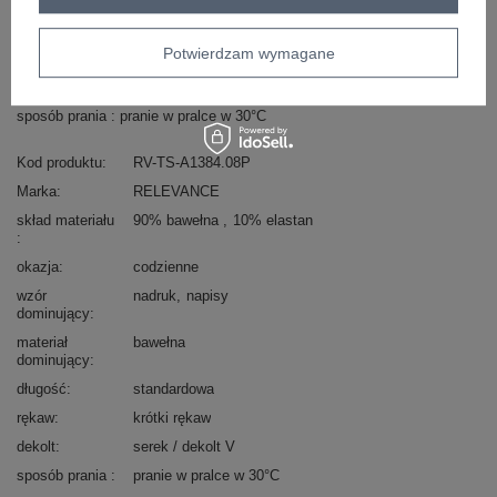
Masz pytanie? Chętnie pomożemy.
Zadzwoń
+48 601 547 740
Zadaj pytanie
Potwierdzam wymagane
skład materiału : 90% bawełna , 10% elastan
sposób prania : pranie w pralce w 30°C
Kod produktu
RV-TS-A1384.08P
Marka
RELEVANCE
skład materiału
90% bawełna
10% elastan
okazja
codzienne
wzór
nadruk
napisy
dominujący
materiał
bawełna
dominujący
długość
standardowa
rękaw
krótki rękaw
dekolt
serek / dekolt V
sposób prania
pranie w pralce w 30°C