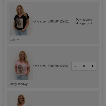
Powiadom o
One size
5906694127526
dostępności
czarny
-
+
One size
5906694127540
jasny różowy