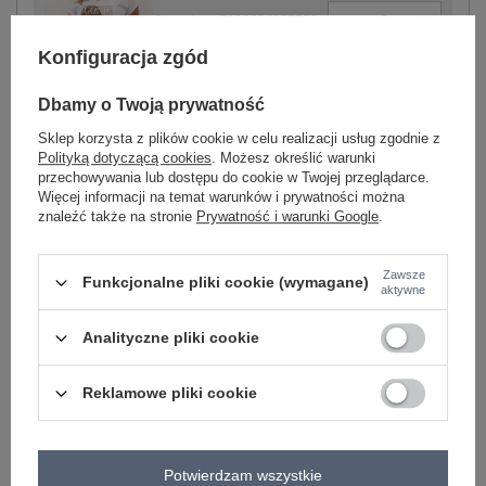
-
+
One size
5906694127533
Konfiguracja zgód
biały
Dbamy o Twoją prywatność
Sklep korzysta z plików cookie w celu realizacji usług zgodnie z
Polityką dotyczącą cookies
. Możesz określić warunki
przechowywania lub dostępu do cookie w Twojej przeglądarce.
Więcej informacji na temat warunków i prywatności można
znaleźć także na stronie
Prywatność i warunki Google
.
-
+
One size
5906694127557
Zawsze
Funkcjonalne pliki cookie (wymagane)
aktywne
miętowy
Analityczne pliki cookie
Zobacz wszystkie kolory (+1)
Reklamowe pliki cookie
ZALOGUJ SIĘ I ZOBACZ CENĘ
Potwierdzam wszystkie