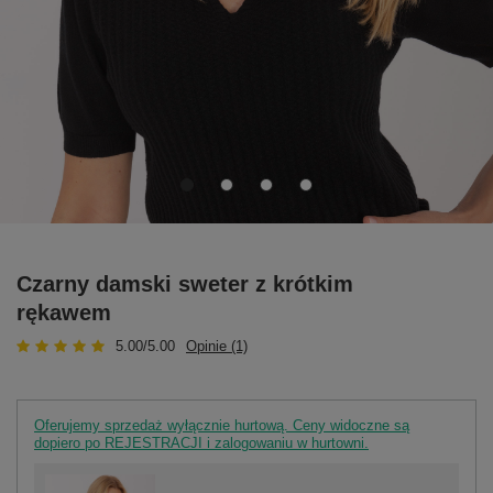
Czarny damski sweter z krótkim
rękawem
5.00/5.00
Opinie (1)
Oferujemy sprzedaż wyłącznie hurtową. Ceny widoczne są
dopiero po REJESTRACJI i zalogowaniu w hurtowni.