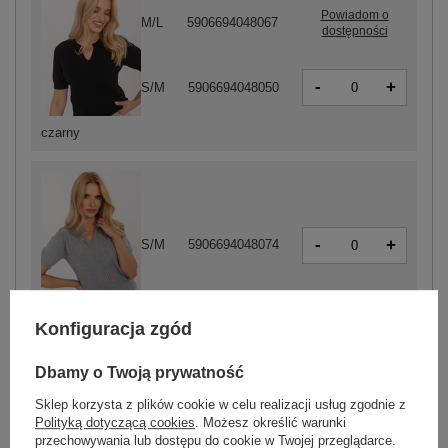
Powiadom o
M/L
5906694048067
dostępności
-
+
S/M
5906694048050
czarny
-
+
S/M
5906694048074
szary
Konfiguracja zgód
Dbamy o Twoją prywatność
ZALOGUJ SIĘ I ZOBACZ CENĘ
Sklep korzysta z plików cookie w celu realizacji usług zgodnie z
Polityką dotyczącą cookies
. Możesz określić warunki
przechowywania lub dostępu do cookie w Twojej przeglądarce.