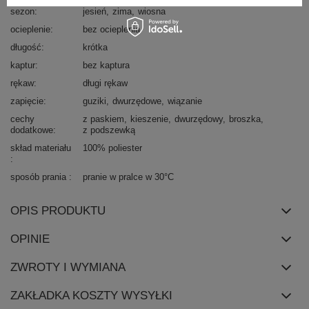
sezon
jesień
zima
wiosna
ocieplenie
bez ocieplenia
długość
krótka
kaptur
bez kaptura
rękaw
długi rękaw
zapięcie
guziki
dwurzędowe
wiązanie
cechy
z paskiem
kieszenie
dwurzędowy
broszka
dodatkowe
z podszewką
skład materiału
100% poliester
sposób prania
pranie w pralce w 30°C
OPIS PRODUKTU
OPINIE
ZWROTY I WYMIANA
ZAKŁADKA KOSZTY WYSYŁKI