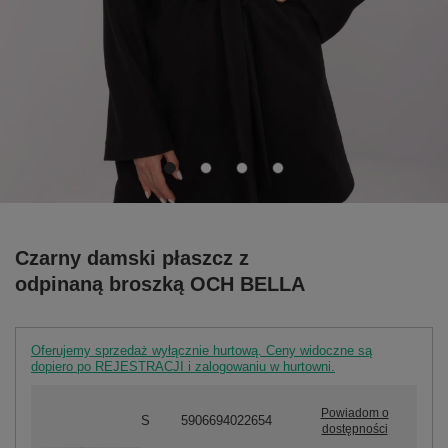
Czarny damski płaszcz z
odpinaną broszką OCH BELLA
Oferujemy sprzedaż wyłącznie hurtową. Ceny widoczne są
dopiero po REJESTRACJI i zalogowaniu w hurtowni.
Powiadom o
S
5906694022654
dostępności