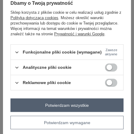
Dbamy o Twoją prywatność
Sklep korzysta z plików cookie w celu realizacji usług zgodnie z
ZALOGUJ SIĘ I ZOBACZ CENĘ
Polityką dotyczącą cookies
. Możesz określić warunki
przechowywania lub dostępu do cookie w Twojej przeglądarce.
Więcej informacji na temat warunków i prywatności można
znaleźć także na stronie
Prywatność i warunki Google
.
Masz pytanie? Chętnie pomożemy.
Zadzwoń
+48 601 547 740
Zadaj pytanie
Zawsze
Funkcjonalne pliki cookie (wymagane)
aktywne
skład materiału : 100% poliester
sposób prania : pranie w pralce w 30°C
Analityczne pliki cookie
Kod produktu
TW-PL-BI-28987.85
Reklamowe pliki cookie
Marka
OCH BELLA
typ produktu
płaszcz przejściowy
styl
elegancki
Potwierdzam wszystkie
okazja
codzienne
do pracy
wizytowe
wzór
gładki
dominujący
Potwierdzam wymagane
materiał
poliester
dominujący