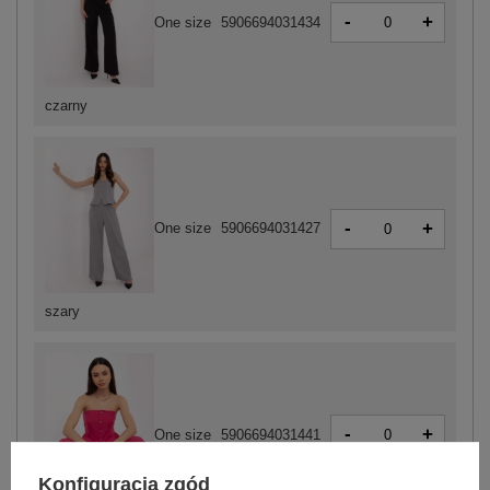
-
+
One size
5906694031434
czarny
-
+
One size
5906694031427
szary
-
+
One size
5906694031441
Konfiguracja zgód