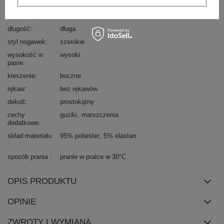
materiał
poliester
dominujący
długość
długa
styl nogawek
szerokie
wysokość w
wysoki
pasie
kieszenie
boczne
rękaw
bez rękawów
dekolt
prostokątny
cechy
guziki
marszczenia
dodatkowe
skład materiału
95% poliester
5% elastan
sposób prania
pranie w pralce w 30°C
OPIS PRODUKTU
OPINIE
ZWROTY I WYMIANA