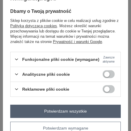
fuksjowy
Dbamy o Twoją prywatność
Sklep korzysta z plików cookie w celu realizacji usług zgodnie z
Polityką dotyczącą cookies
. Możesz określić warunki
ZALOGUJ SIĘ I ZOBACZ CENĘ
przechowywania lub dostępu do cookie w Twojej przeglądarce.
Więcej informacji na temat warunków i prywatności można
znaleźć także na stronie
Prywatność i warunki Google
.
Masz pytanie? Chętnie pomożemy.
Zadzwoń
+48 601 547 740
Zadaj pytanie
Zawsze
Funkcjonalne pliki cookie (wymagane)
aktywne
skład materiału : 95% poliester, 5% elastan
sposób prania : pranie w pralce w 30°C
Analityczne pliki cookie
Kod produktu
MI-KMPL-A2349.75
Reklamowe pliki cookie
Marka
ITALY MODA
typ produktu
top+spodnie
styl
elegancki
Potwierdzam wszystkie
okazja
codzienne
do pracy
wizytowe
na imprezę
wzór
gładki
dominujący
Potwierdzam wymagane