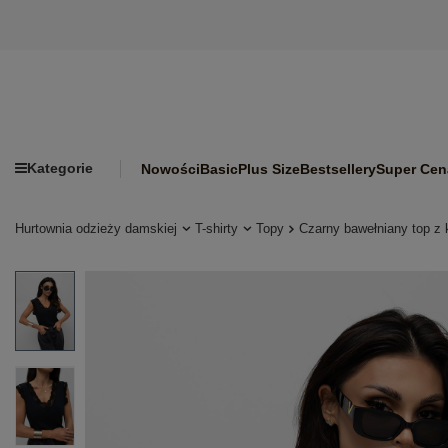
Kategorie
Nowości
Basic
Plus Size
Bestsellery
Super Cen
Hurtownia odzieży damskiej
T-shirty
Topy
Czarny bawełniany top z 