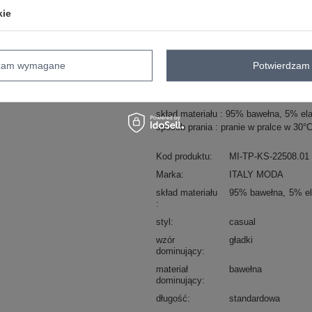
kie
ZA
Masz pytanie? Chętnie pomożem
dzam wymagane
Potwierdzam 
Zadzwoń
+48 601 547 740
skład materiału : 95% bawełna, 5% el
sposób prania : pranie w pralce w 30°
Kod produktu
MI-TP-KS-22508.01
Marka
ITALY MODA
skład materiału
95% bawełna
5% el
styl
casual
wzór
gładki
dominujący
materiał
bawełna
dominujący
długość
standardowa