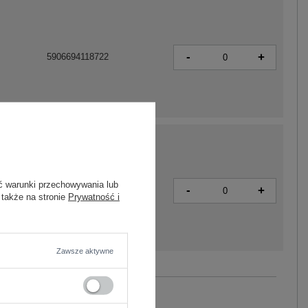
-
+
5906694118722
ć warunki przechowywania lub
-
+
5906694118746
 także na stronie
Prywatność i
Zawsze aktywne
Zobacz wszystkie kolory (+2)