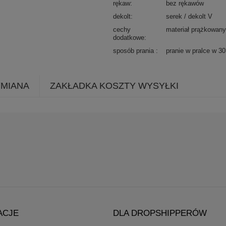
rękaw
bez rękawów
dekolt
serek / dekolt V
cechy
materiał prążkowan
dodatkowe
sposób prania
pranie w pralce w 3
YMIANA
ZAKŁADKA KOSZTY WYSYŁKI
ACJE
DLA DROPSHIPPERÓW