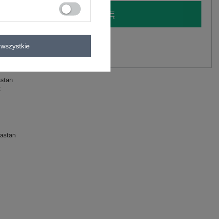
LOGUJ SIĘ I ZOBACZ CENĘ
y.
wszystkie
Zadaj pytanie
astan
C
astan