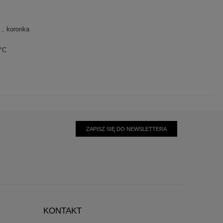
y
koronka
0°C
ZAPISZ SIĘ DO NEWSLETTERA
KONTAKT