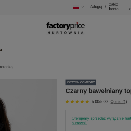
załóż
Zaloguj
/
konto
z
a
koronką
COTTON COMFORT
Czarny bawełniany to
5.00/5.00
Opinie (1)
Oferujemy sprzedaż wyłącznie hu
hurtowni.