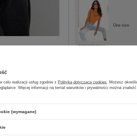
One size
pomarańczowy
ość
w celu realizacji usług zgodnie z
Polityką dotyczącą cookies
. Możesz określi
One size
eglądarce. Więcej informacji na temat warunków i prywatności można znaleźć
pistacjowy
cookie (wymagane)
kie