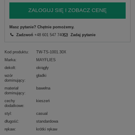
ZALOGUJ SIĘ I ZOBACZ CENĘ
Masz pytanie? Chętnie pomożemy.
Zadzwoń
+48 601 547 740
Zadaj pytanie
Kod produktu
TW-TS-1001.30X
Marka
MAYFLIES
dekolt
okrągły
wzór
gładki
dominujący
materiał
bawełna
dominujący
cechy
kieszeń
dodatkowe
styl
casual
długość
standardowa
rękaw
krótki rękaw