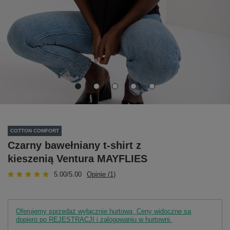
COTTON COMFORT
Czarny bawełniany t-shirt z
kieszenią Ventura MAYFLIES
5.00/5.00
Opinie (1)
Oferujemy sprzedaż wyłącznie hurtową. Ceny widoczne są
dopiero po REJESTRACJI i zalogowaniu w hurtowni.