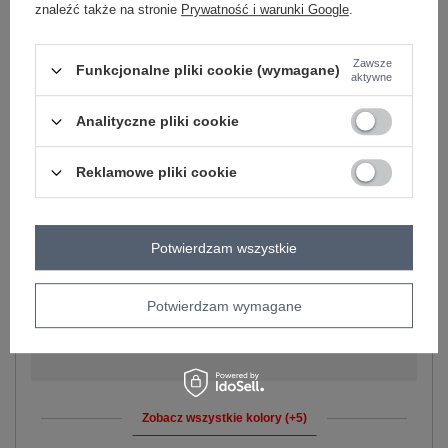
znaleźć także na stronie
Prywatność i warunki Google
.
-
+
L
2016103152599
Zawsze
Funkcjonalne pliki cookie (wymagane)
czerwony
aktywne
-
+
XL
2016103152605
Analityczne pliki cookie
Reklamowe pliki cookie
-
+
2XL
2016103152513
Potwierdzam wszystkie
-
+
S
2016103152469
Potwierdzam wymagane
-
+
L
2016103152483
ciemny beżowy
Zobacz wszystkie kolory (+5)