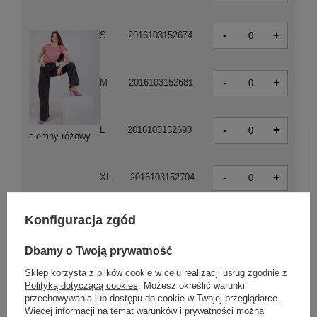
-
+
S
2016103152674
-
+
M
2016103152681
-
+
L
2016103152698
ciemny różowy
-
+
XL
2016103152704
Konfiguracja zgód
-
+
S
2016103152575
Dbamy o Twoją prywatność
Sklep korzysta z plików cookie w celu realizacji usług zgodnie z
Polityką dotyczącą cookies
. Możesz określić warunki
-
+
M
2016103152582
przechowywania lub dostępu do cookie w Twojej przeglądarce.
Więcej informacji na temat warunków i prywatności można