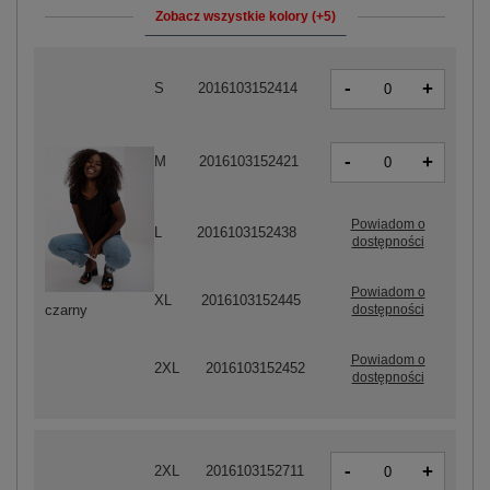
Zobacz wszystkie kolory (+5)
-
+
S
2016103152414
-
+
M
2016103152421
Powiadom o
L
2016103152438
dostępności
Powiadom o
XL
2016103152445
dostępności
czarny
Powiadom o
2XL
2016103152452
dostępności
-
+
2XL
2016103152711