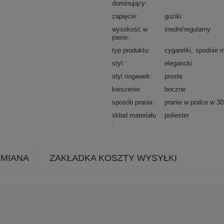
dominujący
zapięcie
guziki
wysokość w
średni/regularny
pasie
typ produktu
cygaretki
spodnie m
styl
elegancki
styl nogawek
proste
kieszenie
boczne
sposób prania
pranie w pralce w 3
skład materiału
poliester
YMIANA
ZAKŁADKA KOSZTY WYSYŁKI