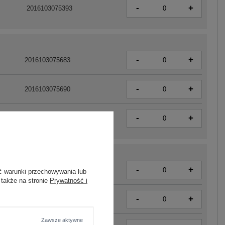
-
+
2016103075393
-
+
2016103075683
-
+
2016103075690
-
+
2016103075270
-
+
2016103075287
ć warunki przechowywania lub
 także na stronie
Prywatność i
-
+
2016103075300
Zawsze aktywne