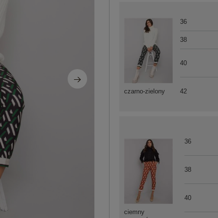
36
38
40
42
czarno-zielony
36
38
40
ciemny