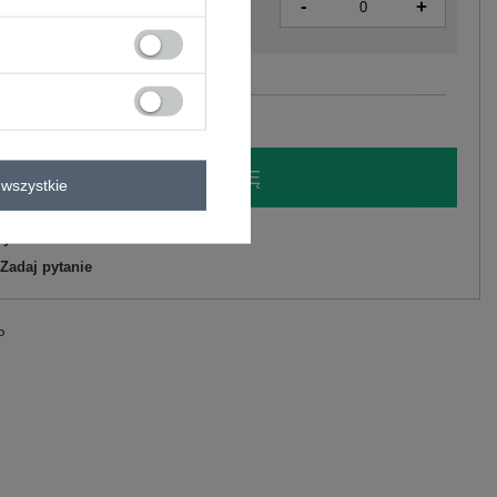
-
+
2016103075317
Zobacz wszystkie kolory (+1)
LOGUJ SIĘ I ZOBACZ CENĘ
wszystkie
y.
Zadaj pytanie
P