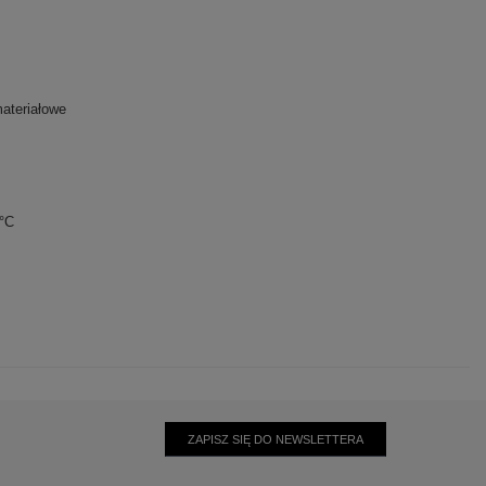
ateriałowe
0°C
ZAPISZ SIĘ DO NEWSLETTERA