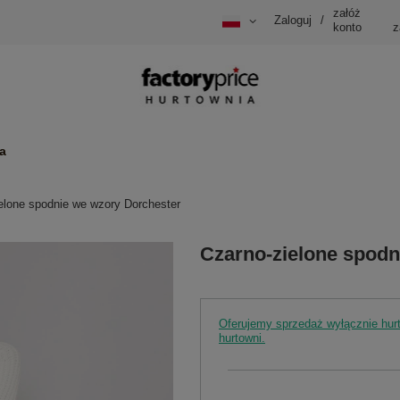
załóż
Zaloguj
/
konto
z
a
elone spodnie we wzory Dorchester
Czarno-zielone spodn
Oferujemy sprzedaż wyłącznie hu
hurtowni.