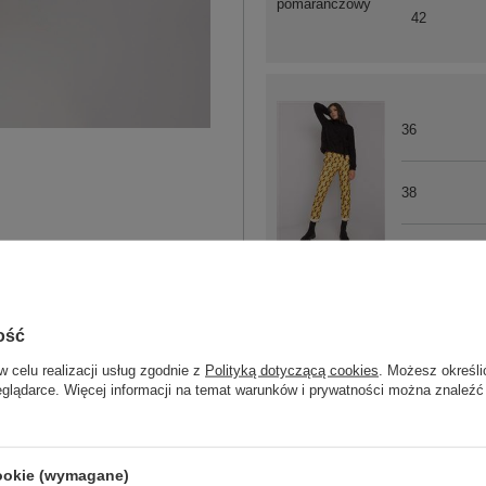
pomarańczowy
42
36
38
42
czarno-żółty
ość
36
w celu realizacji usług zgodnie z
Polityką dotyczącą cookies
. Możesz określi
eglądarce. Więcej informacji na temat warunków i prywatności można znaleźć
40
cookie (wymagane)