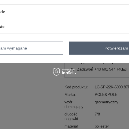
42
czarno-czerwony
kie
kie
ZA
dzam wymagane
Potwierdzam 
Masz pytanie? Chętnie pomożem
Zadzwoń
+48 601 547 740
Kod produktu
LC-SP-22K-5000.87
Marka
POLE&POLE
wzór
geometryczny
dominujący
długość
7/8
nogawki
materiał
poliester