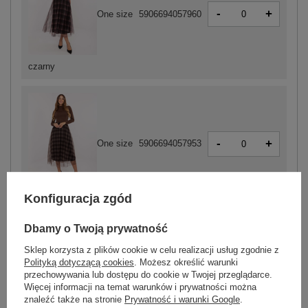
-
+
One size
5906694057960
czarny
-
+
One size
5906694057953
brązowy
Konfiguracja zgód
Dbamy o Twoją prywatność
ZALOGUJ SIĘ I ZOBACZ CENĘ
Sklep korzysta z plików cookie w celu realizacji usług zgodnie z
Polityką dotyczącą cookies
. Możesz określić warunki
przechowywania lub dostępu do cookie w Twojej przeglądarce.
Masz pytanie? Chętnie pomożemy.
Więcej informacji na temat warunków i prywatności można
znaleźć także na stronie
Prywatność i warunki Google
.
Zadzwoń
+48 601 547 740
Zadaj pytanie