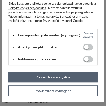
Sklep korzysta z plików cookie w celu realizacji usług zgodnie z
Polityką dotyczącą cookies
. Możesz określić warunki
przechowywania lub dostępu do cookie w Twojej przeglądarce.
Więcej informacji na temat warunków i prywatności można
morski
znaleźć także na stronie
Prywatność i warunki Google
.
Zobacz wszystkie kolory (+1)
Zawsze
Funkcjonalne pliki cookie (wymagane)
aktywne
ZALOGUJ SIĘ I ZOBACZ CENĘ
Analityczne pliki cookie
Masz pytanie? Chętnie pomożemy.
Reklamowe pliki cookie
Zadzwoń
+48 601 547 740
Zadaj pytanie
Potwierdzam wszystkie
Kod produktu
DHJ-BZ-15251.82
Marka
ITALY MODA
dekolt
kołnierzyk
Potwierdzam wymagane
rękaw
długi rękaw
wzór
geometryczny