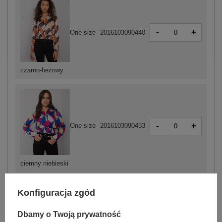
-
+
One size
2016103090440
czarno-beżowy
-
+
One size
2016103090433
ciemny niebieski
Konfiguracja zgód
Dbamy o Twoją prywatność
-
+
One size
2016103090457