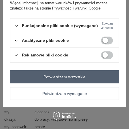
Więcej informacji na temat warunków i prywatności można
Zadzwoń
+48 601 547 740
Zadaj pytanie
znaleźć także na stronie
Prywatność i warunki Google
.
Kod produktu
DHJ-SP-12787.07P
Zawsze
Funkcjonalne pliki cookie (wymagane)
aktywne
Marka
ITALY MODA
wzór
groszki
Analityczne pliki cookie
dominujący
wysokość w
średni/regularny
pasie
Reklamowe pliki cookie
długość
długa
nogawki
zapięcie
guziki
suwak
Potwierdzam wszystkie
materiał
poliester
dominujący
cechy
z paskiem
Potwierdzam wymagane
dodatkowe
typ produktu
chinosy
spodnie materiałowe
styl
elegancki
okazja
do pracy
wizytowe
na imprezę
styl nogawek
proste