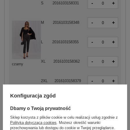
-
+
S
2016103158331
-
+
M
2016103158348
-
+
L
2016103158355
-
+
XL
2016103158362
czarny
-
+
2XL
2016103158379
Konfiguracja zgód
Dbamy o Twoją prywatność
ZALOGUJ SIĘ I ZOBACZ CENĘ
Sklep korzysta z plików cookie w celu realizacji usług zgodnie z
Polityką dotyczącą cookies
. Możesz określić warunki
Masz pytanie? Chętnie pomożemy.
przechowywania lub dostępu do cookie w Twojej przeglądarce.