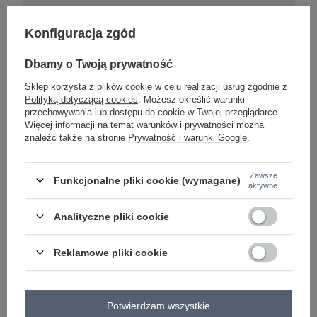
-
+
S
2016103054862
Konfiguracja zgód
Dbamy o Twoją prywatność
-
+
L
2016103054886
Sklep korzysta z plików cookie w celu realizacji usług zgodnie z
Polityką dotyczącą cookies
. Możesz określić warunki
przechowywania lub dostępu do cookie w Twojej przeglądarce.
-
+
XL
2016103054893
beżowy
Więcej informacji na temat warunków i prywatności można
znaleźć także na stronie
Prywatność i warunki Google
.
Zawsze
Funkcjonalne pliki cookie (wymagane)
aktywne
ZALOGUJ SIĘ I ZOBACZ CENĘ
Analityczne pliki cookie
Masz pytanie? Chętnie pomożemy.
Zadzwoń
+48 601 547 740
Zadaj pytanie
Reklamowe pliki cookie
Kod produktu
RV-DR-7076.21
Marka
RELEVANCE
Potwierdzam wszystkie