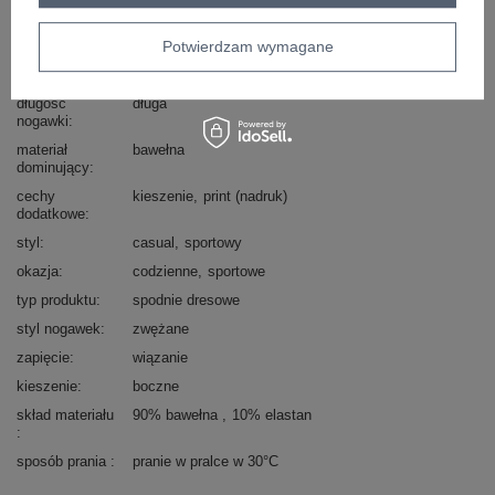
wzór
gładki
dominujący
Potwierdzam wymagane
wysokość w
wysoki
pasie
długość
długa
nogawki
materiał
bawełna
dominujący
cechy
kieszenie
print (nadruk)
dodatkowe
styl
casual
sportowy
okazja
codzienne
sportowe
typ produktu
spodnie dresowe
styl nogawek
zwężane
zapięcie
wiązanie
kieszenie
boczne
skład materiału
90% bawełna
10% elastan
sposób prania
pranie w pralce w 30°C