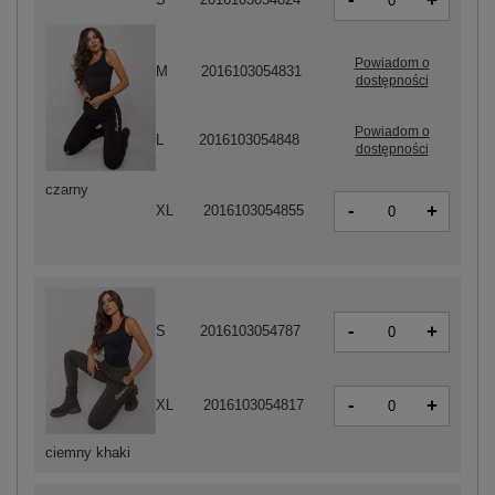
+
Powiadom o
M
2016103054831
dostępności
Powiadom o
L
2016103054848
dostępności
czarny
-
+
XL
2016103054855
-
+
S
2016103054787
-
+
XL
2016103054817
ciemny khaki