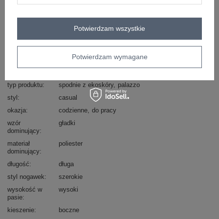
Zadzwoń
+48 601 547 740
Zadaj pytanie
Potwierdzam wszystkie
skład materiału : 55% poliester, 45% poliuretan
sposób prania : pranie w pralce w 30°C
Potwierdzam wymagane
Kod produktu
IT-SP-FL8569.85
Marka
RUE PARIS
typ produktu
spodnie z ekoskóry
palazzo
styl
casual
okazja
codzienne
do pracy
wzór
gładki
dominujący
materiał
poliester
dominujący
długość
długa
styl nogawek
szerokie
wysokość w
wysoki
pasie
kieszenie
boczne