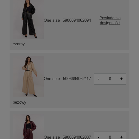
Powiadom o
One size
5906694062094
dostępności
czarny
-
+
One size
5906694062117
beżowy
-
+
One size
5906694062087