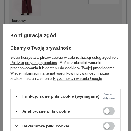
bordowy
Konfiguracja zgód
Dbamy o Twoją prywatność
-
+
One size
5906694062124
Sklep korzysta z plików cookie w celu realizacji usług zgodnie z
Polityką dotyczącą cookies
. Możesz określić warunki
przechowywania lub dostępu do cookie w Twojej przeglądarce.
Więcej informacji na temat warunków i prywatności można
ciemny beżowy
znaleźć także na stronie
Prywatność i warunki Google
.
Zobacz wszystkie kolory (+1)
Zawsze
Funkcjonalne pliki cookie (wymagane)
aktywne
ZALOGUJ SIĘ I ZOBACZ CENĘ
Analityczne pliki cookie
Reklamowe pliki cookie
Masz pytanie? Chętnie pomożemy.