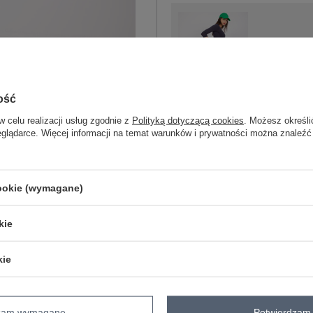
S
XL
ość
grafitowy
w celu realizacji usług zgodnie z
Polityką dotyczącą cookies
. Możesz określi
eglądarce. Więcej informacji na temat warunków i prywatności można znaleźć
ZA
cookie (wymagane)
Masz pytanie? Chętnie pomożem
kie
Zadzwoń
+48 601 547 740
kie
Kod produktu
LA-LG-T-13.66
Marka
RUE PARIS
wzór
gładki
dzam wymagane
Potwierdzam 