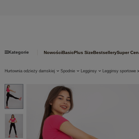
Kategorie
Nowości
Basic
Plus Size
Bestsellery
Super Cen
Hurtownia odzieży damskiej
Spodnie
Legginsy
Legginsy sportowe