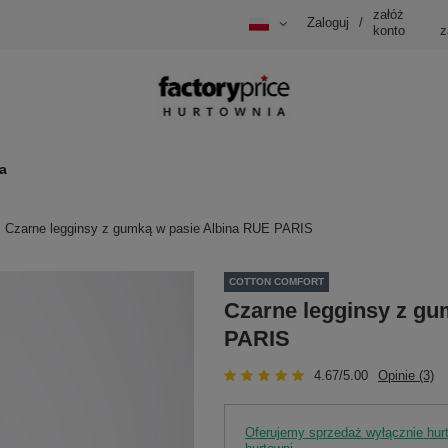
załóż
Zaloguj
/
konto
z
a
Czarne legginsy z gumką w pasie Albina RUE PARIS
COTTON COMFORT
Czarne legginsy z gu
PARIS
4.67/5.00
Opinie (3)
Oferujemy sprzedaż wyłącznie hu