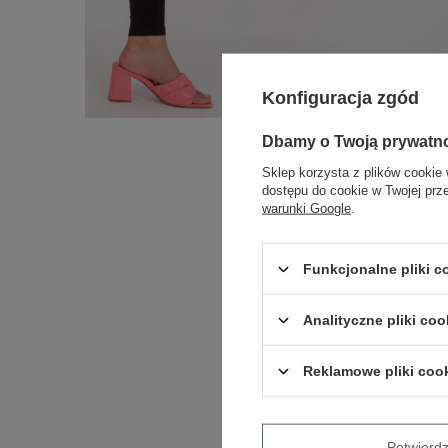
Konfiguracja zgód
Dbamy o Twoją prywatn
Sklep korzysta z plików cookie 
dostępu do cookie w Twojej prz
warunki Google
.
Funkcjonalne pliki 
Analityczne pliki coo
Reklamowe pliki coo
Potwier