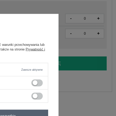
-
+
2016103173549
-
+
2016103173570
ć warunki przechowywania lub
 także na stronie
Prywatność i
LOGUJ SIĘ I ZOBACZ CENĘ
Zawsze aktywne
y.
Zadaj pytanie
wszystkie