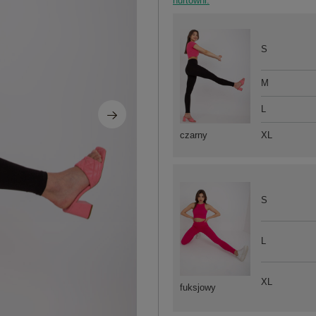
hurtowni.
S
M
L
XL
czarny
S
L
XL
fuksjowy