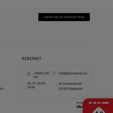
ZAPISZ SIĘ DO NEWSLETTERA
KONTAKT
+48601 547
hurt@factoryprice.eu
740
Pn.-Pt. 08:00-
Al. Katowicka 68
16:00
ch –
05-830
Nadarzyn