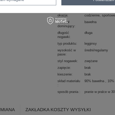
dominujący
styl
casual
sportowy
okazja
codzienne
sportow
materiał
bawełna
dominujący
długość
długa
nogawki
typ produktu
legginsy
wysokość w
średni/regularny
pasie
styl nogawek
zwężane
zapięcie
brak
kieszenie
brak
skład materiału
90% bawełna
10% 
sposób prania
pranie w pralce w 3
YMIANA
ZAKŁADKA KOSZTY WYSYŁKI