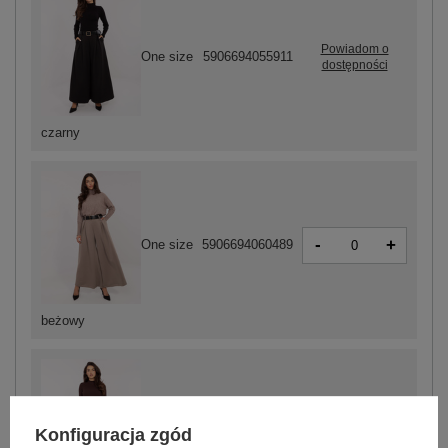
Powiadom o
One size
5906694055911
dostępności
czarny
-
+
One size
5906694060489
beżowy
-
+
Konfiguracja zgód
One size
5906694055904