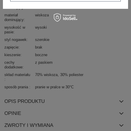
wzór
gładki
dominujący
materiał
wiskoza
dominujący
wysokość w
wysoki
pasie
styl nogawek
szerokie
zapięcie
brak
kieszenie
boczne
cechy
z paskiem
dodatkowe
skład materiału
70% wiskoza
30% poliester
sposób prania
pranie w pralce w 30°C
OPIS PRODUKTU
OPINIE
ZWROTY I WYMIANA