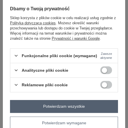
Dbamy o Twoją prywatność
brązowy
Sklep korzysta z plików cookie w celu realizacji usług zgodnie z
Polityką dotyczącą cookies
. Możesz określić warunki
przechowywania lub dostępu do cookie w Twojej przeglądarce.
Więcej informacji na temat warunków i prywatności można
ZALOGUJ SIĘ I ZOBACZ CENĘ
znaleźć także na stronie
Prywatność i warunki Google
.
Zawsze
Masz pytanie? Chętnie pomożemy.
Funkcjonalne pliki cookie (wymagane)
aktywne
Zadzwoń
+48 601 547 740
Zadaj pytanie
Analityczne pliki cookie
skład materiału : 70% wiskoza, 30% poliester
sposób prania : pranie w pralce w 30°C
Reklamowe pliki cookie
Kod produktu
IT-SP-17872.76
Marka
ITALY MODA
Potwierdzam wszystkie
typ produktu
palazzo
styl
elegancki
Potwierdzam wymagane
okazja
codzienne
do pracy