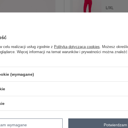
L/XL
czerwony
ość
w celu realizacji usług zgodnie z
Polityką dotyczącą cookies
. Możesz określi
ZA
eglądarce. Więcej informacji na temat warunków i prywatności można znaleźć
Masz pytanie? Chętnie pomożem
Zadzwoń
+48 601 547 740
cookie (wymagane)
skład materiału : 90% bawełna , 10% 
kie
sposób prania : pranie w pralce w 30°
kie
Kod produktu
RV-DR-9602.50
Marka
RELEVANCE
typ produktu
spodnie dresowe
dzam wymagane
Potwierdzam 
styl
casual