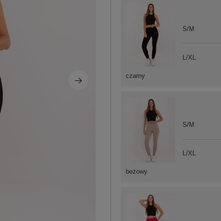
S/M
L/XL
czarny
S/M
L/XL
beżowy