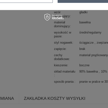
okazja
codzienne
wzór
gładki
dominujący
materiał
bawełna
dominujący
wysokość w
średni/regularny
pasie
styl nogawek
ściągacze
zwężan
zapięcie
brak
cechy
materiał prążkowany
dodatkowe
kieszenie
boczne
skład materiału
90% bawełna
10% 
sposób prania
pranie w pralce w 3
YMIANA
ZAKŁADKA KOSZTY WYSYŁKI