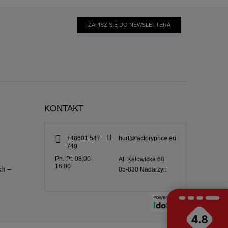
ZAPISZ SIĘ DO NEWSLETTERA
KONTAKT
+48601 547
hurt@factoryprice.eu
740
Pn.-Pt. 08:00-
Al. Katowicka 68
16:00
ch –
05-830
Nadarzyn
4.8