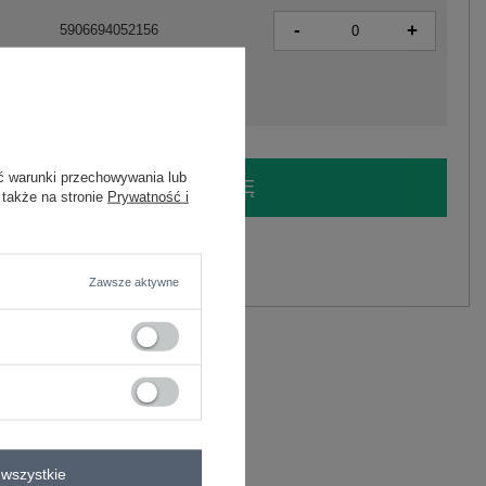
-
+
5906694052156
ć warunki przechowywania lub
LOGUJ SIĘ I ZOBACZ CENĘ
 także na stronie
Prywatność i
y.
Zadaj pytanie
Zawsze aktywne
elastan
C
wszystkie