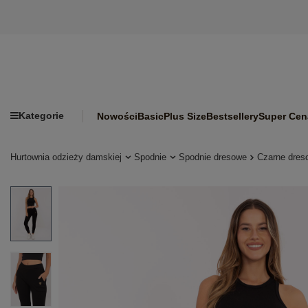
Kategorie
Nowości
Basic
Plus Size
Bestsellery
Super Cen
Hurtownia odzieży damskiej
Spodnie
Spodnie dresowe
Czarne dres