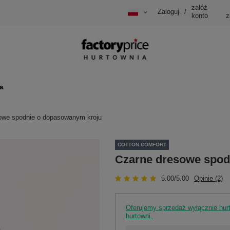
załóż
Zaloguj
/
konto
z
a
owe spodnie o dopasowanym kroju
COTTON COMFORT
Czarne dresowe spod
5.00/5.00
Opinie (2)
Oferujemy sprzedaż wyłącznie hu
hurtowni.