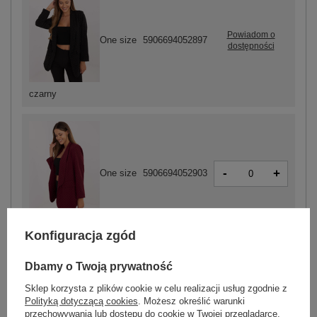
Powiadom o
One size
5906694052897
dostępności
czarny
-
+
One size
5906694052903
bordowy
Konfiguracja zgód
Dbamy o Twoją prywatność
ZALOGUJ SIĘ I ZOBACZ CENĘ
Sklep korzysta z plików cookie w celu realizacji usług zgodnie z
Polityką dotyczącą cookies
. Możesz określić warunki
przechowywania lub dostępu do cookie w Twojej przeglądarce.