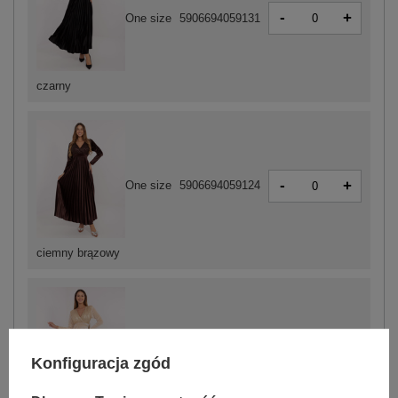
-
+
One size
5906694059131
czarny
-
+
One size
5906694059124
ciemny brązowy
-
+
One size
5906694073632
Konfiguracja zgód