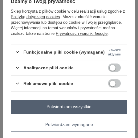
Dbamy o Twoją prywatność
jasny beżowy
Sklep korzysta z plików cookie w celu realizacji usług zgodnie z
Polityką dotyczącą cookies
. Możesz określić warunki
przechowywania lub dostępu do cookie w Twojej przeglądarce.
Więcej informacji na temat warunków i prywatności można
ZALOGUJ SIĘ I ZOBACZ CENĘ
znaleźć także na stronie
Prywatność i warunki Google
.
Masz pytanie? Chętnie pomożemy.
Zawsze
Funkcjonalne pliki cookie (wymagane)
aktywne
Zadzwoń
+48 601 547 740
Zadaj pytanie
Analityczne pliki cookie
skład materiału : 70% wiskoza, 30% poliester
sposób prania : pranie w pralce w 30°C
Reklamowe pliki cookie
Kod produktu
IT-SK-16919.04P
Marka
ITALY MODA
typ produktu
sukienka elegancka
Potwierdzam wszystkie
fason
sukienka rozkloszowana
okazja
wizytowe
na imprezę
Potwierdzam wymagane
wzór
gładki
dominujący