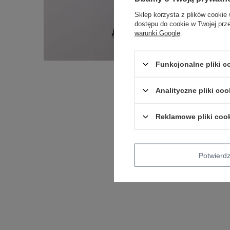
Sklep korzysta z plików cookie 
dostępu do cookie w Twojej prz
warunki Google
.
Funkcjonalne pliki 
Analityczne pliki coo
Reklamowe pliki coo
Potwier