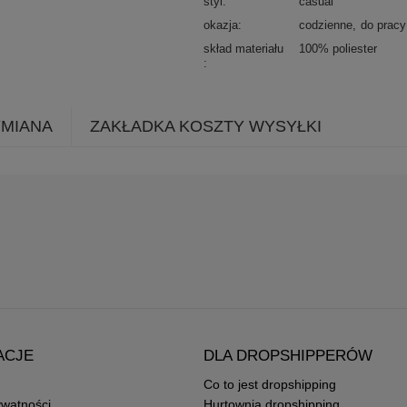
styl
casual
okazja
codzienne
do pracy
skład materiału
100% poliester
YMIANA
ZAKŁADKA KOSZTY WYSYŁKI
ACJE
DLA DROPSHIPPERÓW
Co to jest dropshipping
ywatności
Hurtownia dropshipping