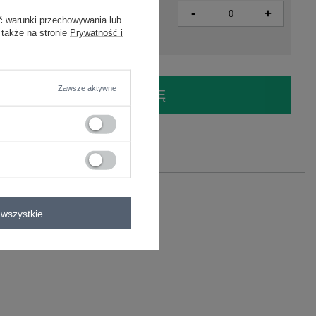
-
+
2016102891079
ć warunki przechowywania lub
 także na stronie
Prywatność i
Zawsze aktywne
LOGUJ SIĘ I ZOBACZ CENĘ
y.
Zadaj pytanie
wszystkie