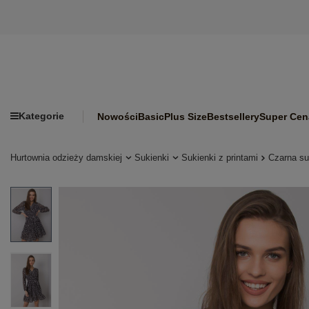
Kategorie
Nowości
Basic
Plus Size
Bestsellery
Super Cen
Hurtownia odzieży damskiej
Sukienki
Sukienki z printami
Czarna su