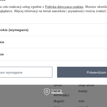
L
w celu realizacji usług zgodnie z
Polityką dotyczącą cookies
. Możesz określi
eglądarce. Więcej informacji na temat warunków i prywatności można znaleźć
beżowy
cookie (wymagane)
ZA
kie
Masz pytanie? Chętnie pomożem
Zadzwoń
+48 601 547 740
kie
Kod produktu
TW-SK-BI-26329.20
dzam wymagane
Potwierdzam 
Marka
OCH BELLA
dekolt
serek / dekolt V
rękaw
długi rękaw
wzór
kwiaty
dominujący
długość
mini