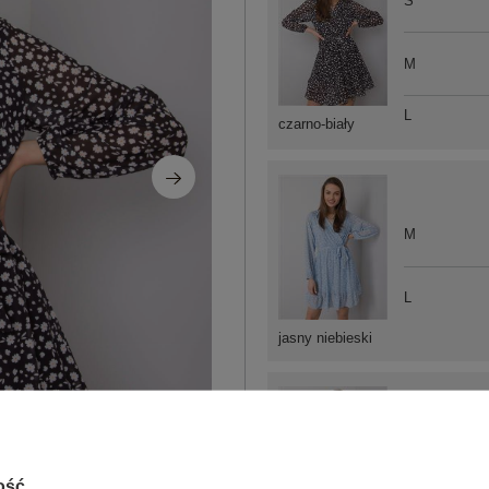
S
M
L
czarno-biały
M
L
jasny niebieski
S
ość