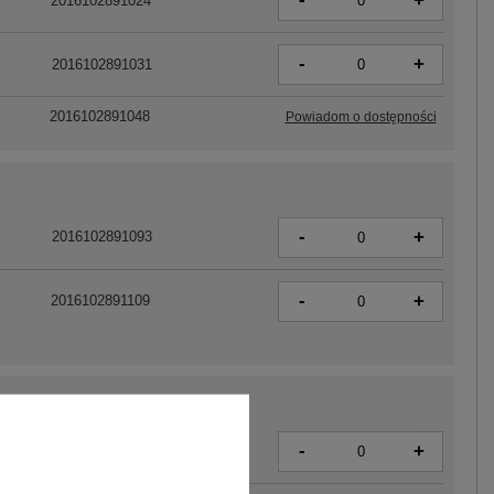
+
2016102891024
-
+
2016102891031
2016102891048
Powiadom o dostępności
-
+
2016102891093
-
+
2016102891109
-
+
2016102891055