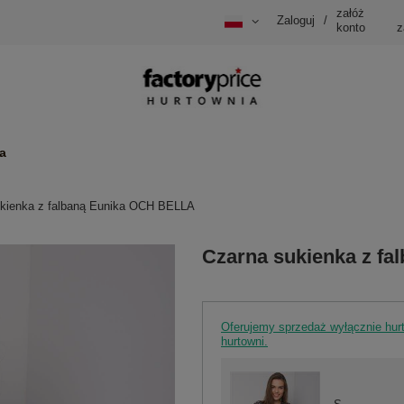
załóż
Zaloguj
/
konto
z
a
kienka z falbaną Eunika OCH BELLA
Czarna sukienka z f
Oferujemy sprzedaż wyłącznie hu
hurtowni.