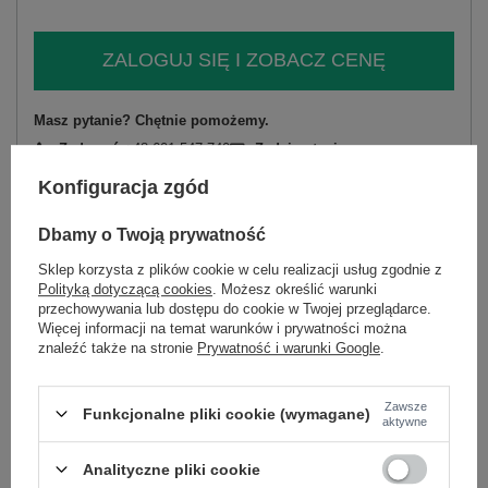
ZALOGUJ SIĘ I ZOBACZ CENĘ
Masz pytanie? Chętnie pomożemy.
Zadzwoń
+48 601 547 740
Zadaj pytanie
Konfiguracja zgód
skład materiału : 50% poliester, 45% wiskoza, 5%
elastan
Dbamy o Twoją prywatność
sposób prania : pranie w pralce w 30°C
Sklep korzysta z plików cookie w celu realizacji usług zgodnie z
Polityką dotyczącą cookies
. Możesz określić warunki
Kod produktu
MI-SK-A409.53
przechowywania lub dostępu do cookie w Twojej przeglądarce.
Marka
ITALY MODA
Więcej informacji na temat warunków i prywatności można
typ produktu
sukienka codzienna
znaleźć także na stronie
Prywatność i warunki Google
.
fason
sukienka rozkloszowana
okazja
codzienne
Zawsze
Funkcjonalne pliki cookie (wymagane)
aktywne
wzór
gładki
dominujący
Analityczne pliki cookie
materiał
poliester