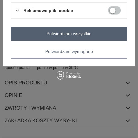
dominujący
długość
mini
Reklamowe pliki cookie
rękaw
na ramiączkach
dekolt
okrągły
Potwierdzam wszystkie
zapięcie
brak
cechy
koronka
dodatkowe
Potwierdzam wymagane
skład materiału
50% poliester
45% wiskoza
5% elastan
sposób prania
pranie w pralce w 30°C
OPIS PRODUKTU
OPINIE
ZWROTY I WYMIANA
ZAKŁADKA KOSZTY WYSYŁKI