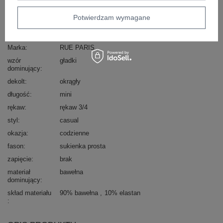
Zadzwoń
+48 601 547 740
Zadaj pytanie
Potwierdzam wymagane
Kod produktu
RV-SK-7555.26X
Marka
RUE PARIS
wzór
gładki
dominujący
dekolt
okrągły
długość
mini
rękaw
rękaw 3/4
styl
casual
okazja
codzienne
fason
sukienka prosta
zapięcie
brak
materiał
bawełna
dominujący
skład materiału
90% bawełna
10% elastan