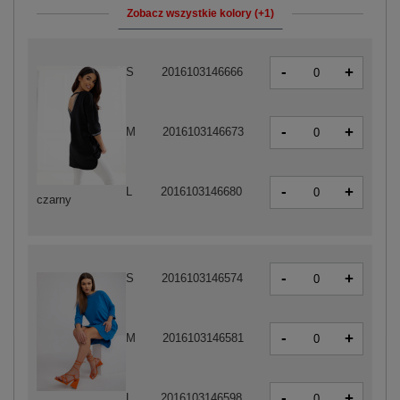
Zobacz wszystkie kolory (+1)
-
+
S
2016103146666
-
+
M
2016103146673
-
+
L
2016103146680
czarny
-
+
S
2016103146574
-
+
M
2016103146581
-
+
L
2016103146598