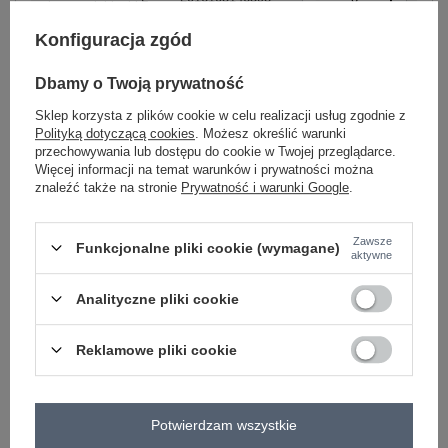
ciemny niebieski
Konfiguracja zgód
Dbamy o Twoją prywatność
-
+
S
2016103146604
Sklep korzysta z plików cookie w celu realizacji usług zgodnie z
Polityką dotyczącą cookies
. Możesz określić warunki
przechowywania lub dostępu do cookie w Twojej przeglądarce.
-
+
M
2016103146611
Więcej informacji na temat warunków i prywatności można
znaleźć także na stronie
Prywatność i warunki Google
.
-
+
L
2016103146628
jasny
Zawsze
pomarańczowy
Funkcjonalne pliki cookie (wymagane)
aktywne
Analityczne pliki cookie
Zobacz wszystkie kolory (+1)
Reklamowe pliki cookie
ZALOGUJ SIĘ I ZOBACZ CENĘ
Potwierdzam wszystkie
Masz pytanie? Chętnie pomożemy.