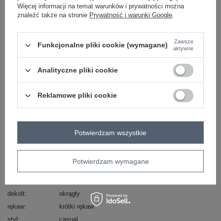
Więcej informacji na temat warunków i prywatności można
znaleźć także na stronie
Prywatność i warunki Google
.
biały
Zawsze
Funkcjonalne pliki cookie (wymagane)
aktywne
ZALOGUJ SIĘ I ZOBACZ CENĘ
Analityczne pliki cookie
Masz pytanie? Chętnie pomożemy.
Reklamowe pliki cookie
Zadzwoń
+48 601 547 740
Zadaj pytanie
Potwierdzam wszystkie
Kod produktu
TW-SK-G-073.67
Marka
NIE ZNASZ MNIE
wzór
gładki
Potwierdzam wymagane
dominujący
długość
mini
dekolt
okrągły
rękaw
krótki rękaw
styl
casual