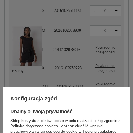
-
+
S
2016102978893
-
+
M
2016102978909
Powiadom o
L
2016102978916
dostępności
Powiadom o
XL
2016102978923
dostępności
czarny
Powiadom o
2XL
2016102978930
dostępności
Konfiguracja zgód
Dbamy o Twoją prywatność
Sklep korzysta z plików cookie w celu realizacji usług zgodnie z
Polityką dotyczącą cookies
. Możesz określić warunki
-
+
2XL
2016102978541
przechowywania lub dostępu do cookie w Twojej przeglądarce.