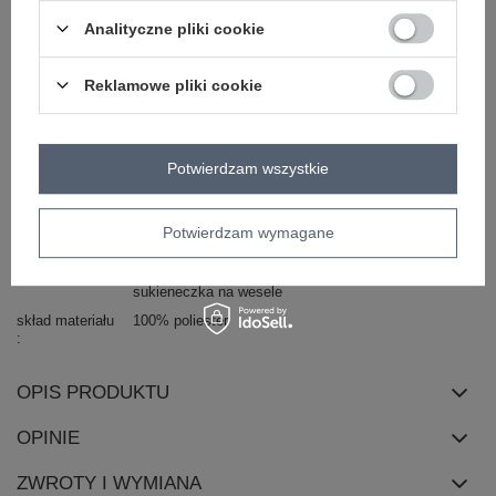
Analityczne pliki cookie
Kod produktu
TW-SK-BI-968.27
Marka
OCH BELLA
Reklamowe pliki cookie
wzór
gładki
dominujący
dekolt
serek / dekolt V
Potwierdzam wszystkie
rękaw
bez rękawów
długość
mini
Potwierdzam wymagane
styl
casual
okazja
do pracy
na imprezę
codzienne
sukieneczka na wesele
skład materiału
100% poliester
OPIS PRODUKTU
OPINIE
ZWROTY I WYMIANA