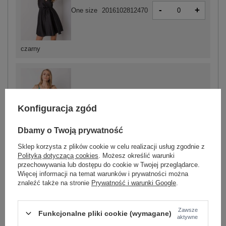
-
+
One size
2016102812470
czarny
-
+
One size
2016102812463
Konfiguracja zgód
Dbamy o Twoją prywatność
morski
Sklep korzysta z plików cookie w celu realizacji usług zgodnie z
Polityką dotyczącą cookies
. Możesz określić warunki
przechowywania lub dostępu do cookie w Twojej przeglądarce.
Więcej informacji na temat warunków i prywatności można
ZALOGUJ SIĘ I ZOBACZ CENĘ
znaleźć także na stronie
Prywatność i warunki Google
.
Masz pytanie? Chętnie pomożemy.
Zawsze
Funkcjonalne pliki cookie (wymagane)
aktywne
Zadzwoń
+48 601 547 740
Zadaj pytanie