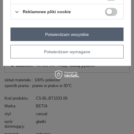
Reklamowe pliki cookie
Zobacz wszystkie kolory (+5)
Potwierdzam wszystkie
ZALOGUJ SIĘ I ZOBACZ CENĘ
Potwierdzam wymagane
Masz pytanie? Chętnie pomożemy.
Zadzwoń
+48 601 547 740
Zadaj pytanie
skład materiału : 100% poliester
sposób prania : pranie w pralce w 30°C
Kod produktu
CS-BL-BT1033.09
Marka
BETIA
styl
casual
wzór
gładki
dominujący