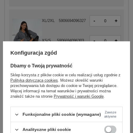
-
+
XL/2XL
5906694096327
-
+
XS/S
5906694096303
Konfiguracja zgód
-
+
M/L
5906694096310
ciemny szary
Dbamy o Twoją prywatność
Sklep korzysta z plików cookie w celu realizacji usług zgodnie z
Polityką dotyczącą cookies
. Możesz określić warunki
przechowywania lub dostępu do cookie w Twojej przeglądarce.
-
+
XL/2XL
5906694096624
Więcej informacji na temat warunków i prywatności można
znaleźć także na stronie
Prywatność i warunki Google
.
-
+
XS/S
5906694096600
Zawsze
Funkcjonalne pliki cookie (wymagane)
aktywne
-
+
M/L
5906694096617
Analityczne pliki cookie
ciemny brązowy