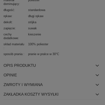
materiał
poliester
dominujący
długość
standardowa
rękaw
długi rękaw
dekolt
stójka
zapięcie
suwak
cechy
kieszenie
dodatkowe
skład materiału
100% poliester
sposób prania
pranie w pralce w 30°C
OPIS PRODUKTU
OPINIE
ZWROTY I WYMIANA
ZAKŁADKA KOSZTY WYSYŁKI