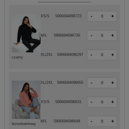
-
+
XS/S
5906694096723
-
+
M/L
5906694096730
-
+
XL/2XL
5906694096297
czarny
-
+
XL/2XL
5906694096655
-
+
XS/S
5906694096631
-
+
M/L
5906694096648
brzoskwiniowy