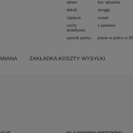
rękaw
bez rękawów
dekolt
okrągły
zapięcie
suwak
cechy
z paskiem
dodatkowe
sposób prania
pranie w pralce w 3
YMIANA
ZAKŁADKA KOSZTY WYSYŁKI