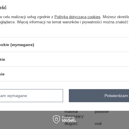
ość
Masz pytanie? Chętnie pomożem
w celu realizacji usług zgodnie z
Polityką dotyczącą cookies
. Możesz określi
Zadzwoń
+48 601 547 740
eglądarce. Więcej informacji na temat warunków i prywatności można znaleźć
skład materiału : 95% poliester, 5% el
sposób prania : pranie w pralce w 30°
cookie (wymagane)
Kod produktu
MI-SK-A241612.89
Marka
ITALY MODA
kie
skład materiału
95% poliester
5% e
kie
typ produktu
sukienka elegancka
fason
sukienka rozkloszo
okazja
codzienne
do pracy
dzam wymagane
Potwierdzam 
wzór
groszki
dominujący
materiał
poliester
dominujący
długość
midi