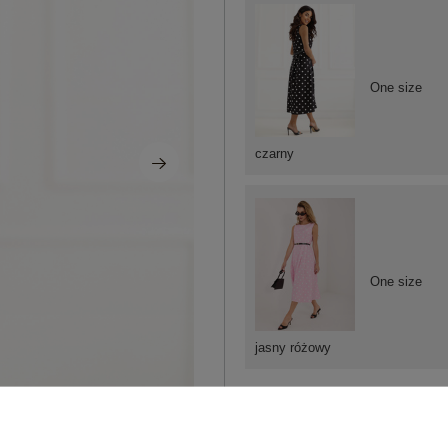
One size
czarny
One size
jasny różowy
ZA