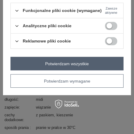
Zawsze
Funkcjonalne pliki cookie (wymagane)
skład materiału : 100% poliester
aktywne
sposób prania : pranie w pralce w 30°C
Analityczne pliki cookie
Kod produktu
IT-SD-97576-2.19P
Marka
MAYA
Reklamowe pliki cookie
skład materiału
100% poliester
styl
casual
Potwierdzam wszystkie
okazja
codzienne
do pracy
wizytowe
wzór
paski
dominujący
Potwierdzam wymagane
materiał
poliester
dominujący
długość
midi
zapięcie
wiązanie
cechy
z paskiem
kieszenie
dodatkowe
sposób prania
pranie w pralce w 30°C