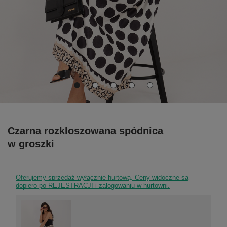
Czarna rozkloszowana spódnica
w groszki
Oferujemy sprzedaż wyłącznie hurtową. Ceny widoczne są
dopiero po REJESTRACJI i zalogowaniu w hurtowni.