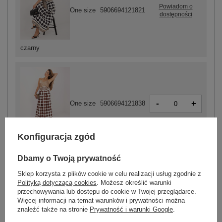
Powiadom o
One size
5906694121821
dostępności
czarny
-
+
One size
5906694121838
Konfiguracja zgód
brązowy
Dbamy o Twoją prywatność
Sklep korzysta z plików cookie w celu realizacji usług zgodnie z
ZALOGUJ SIĘ I ZOBACZ CENĘ
Polityką dotyczącą cookies
. Możesz określić warunki
przechowywania lub dostępu do cookie w Twojej przeglądarce.
Więcej informacji na temat warunków i prywatności można
Masz pytanie? Chętnie pomożemy.
znaleźć także na stronie
Prywatność i warunki Google
.
Zadzwoń
+48 601 547 740
Zadaj pytanie