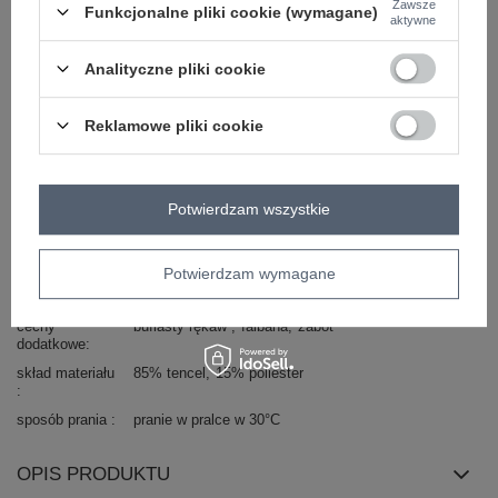
Marka
RED LINE
Zawsze
Funkcjonalne pliki cookie (wymagane)
aktywne
typ produktu
koszula klasyczna
styl
elegancki
Analityczne pliki cookie
okazja
codzienne
do pracy
wizytowe
wzór
gładki
Reklamowe pliki cookie
dominujący
materiał
tencel
dominujący
Potwierdzam wszystkie
długość
standardowa
rękaw
długi rękaw
dekolt
serek / dekolt V
Potwierdzam wymagane
zapięcie
guziki
cechy
bufiasty rękaw
falbana
żabot
dodatkowe
skład materiału
85% tencel
15% poliester
sposób prania
pranie w pralce w 30°C
OPIS PRODUKTU