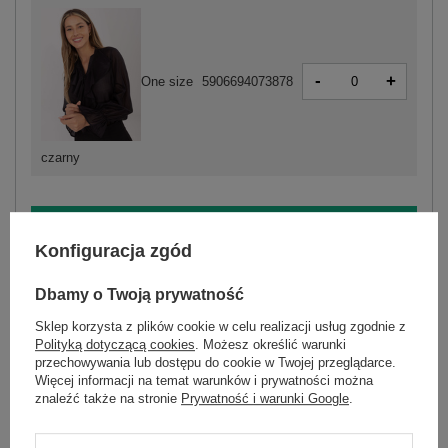
-
+
One size
5906694073878
czarny
ZALOGUJ SIĘ I ZOBACZ CENĘ
Konfiguracja zgód
Masz pytanie? Chętnie pomożemy.
Dbamy o Twoją prywatność
Zadzwoń
+48 601 547 740
Zadaj pytanie
Sklep korzysta z plików cookie w celu realizacji usług zgodnie z
Polityką dotyczącą cookies
. Możesz określić warunki
przechowywania lub dostępu do cookie w Twojej przeglądarce.
skład materiału : 85% tencel, 15% poliester
Więcej informacji na temat warunków i prywatności można
sposób prania : pranie w pralce w 30°C
znaleźć także na stronie
Prywatność i warunki Google
.
Kod produktu
IT-KS-28883.80