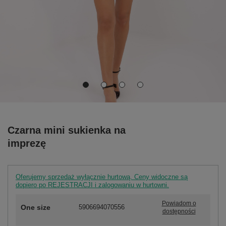
Czarna mini sukienka na
imprezę
Oferujemy sprzedaż wyłącznie hurtową. Ceny widoczne są
dopiero po REJESTRACJI i zalogowaniu w hurtowni.
Powiadom o
One size
5906694070556
dostępności