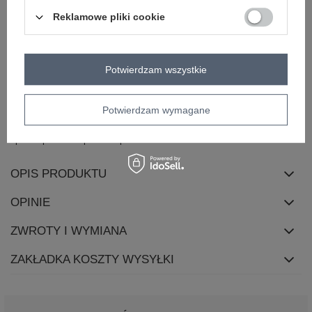
długość
mini
Reklamowe pliki cookie
rękaw
rękaw 3/4
dekolt
okrągły
zapięcie
brak
Potwierdzam wszystkie
cechy
cekiny
z podszewką
dodatkowe
Potwierdzam wymagane
skład materiału
85% poliester
15% elastan
sposób prania
pranie w pralce w 30°C
OPIS PRODUKTU
OPINIE
ZWROTY I WYMIANA
ZAKŁADKA KOSZTY WYSYŁKI