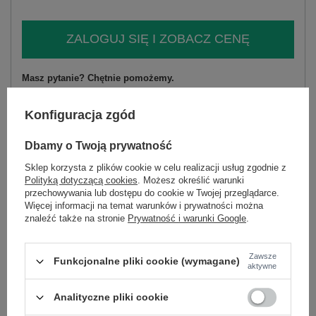
ZALOGUJ SIĘ I ZOBACZ CENĘ
Masz pytanie? Chętnie pomożemy.
Zadzwoń
+48 601 547 740
Zadaj pytanie
Konfiguracja zgód
skład materiału : 85% poliester, 15% elastan
sposób prania : pranie w pralce w 30°C
Dbamy o Twoją prywatność
Sklep korzysta z plików cookie w celu realizacji usług zgodnie z
Kod produktu
MI-SK-69514.69
Polityką dotyczącą cookies
. Możesz określić warunki
Marka
ITALY MODA
przechowywania lub dostępu do cookie w Twojej przeglądarce.
Więcej informacji na temat warunków i prywatności można
typ produktu
sukienka koktajlowa
znaleźć także na stronie
Prywatność i warunki Google
.
fason
sukienka prosta
okazja
na imprezę
wizytowe
Zawsze
Funkcjonalne pliki cookie (wymagane)
wzór
aplikacja
aktywne
dominujący
materiał
poliester
Analityczne pliki cookie
dominujący