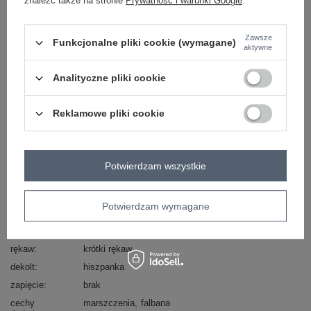
znaleźć także na stronie
Prywatność i warunki Google
.
skład materiału : 50% wiskoza, 50% poliester
sposób prania : pranie w pralce w 30°C
Zawsze
Funkcjonalne pliki cookie (wymagane)
aktywne
Kod produktu
IR-SK-2801.94
Marka
ITALY MODA
Analityczne pliki cookie
skład materiału
50% wiskoza
50% poliester
Reklamowe pliki cookie
typ produktu
sukienka letnia
fason
sukienka rozkloszowana
okazja
codzienne
Potwierdzam wszystkie
wzór
krata
dominujący
materiał
wiskoza
Potwierdzam wymagane
dominujący
długość
midi
rękaw
krótki rękaw
dekolt
hiszpanka
zapięcie
brak
cechy
marszczenia
falbana