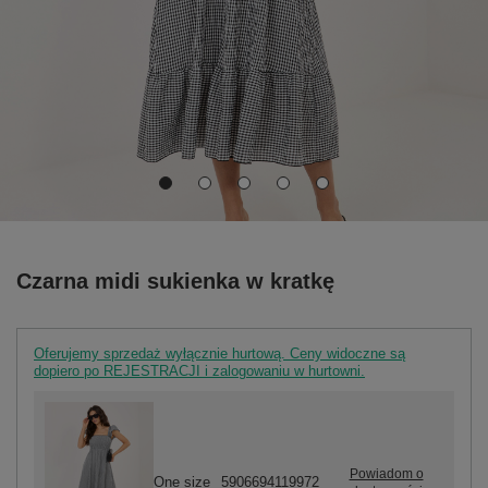
Czarna midi sukienka w kratkę
Oferujemy sprzedaż wyłącznie hurtową. Ceny widoczne są
dopiero po REJESTRACJI i zalogowaniu w hurtowni.
Powiadom o
One size
5906694119972