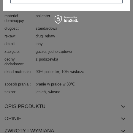
wzór
urozmaicona faktura materiału
kwiaty
dominujący
materiał
poliester
dominujący
długość
standardowa
rękaw
długi rękaw
dekolt
inny
zapięcie
guziki
jednorzędowe
cechy
z podszewką
dodatkowe
skład materiału
90% poliester
10% wiskoza
sposób prania
pranie w pralce w 30°C
sezon
jesień
wiosna
OPIS PRODUKTU
OPINIE
ZWROTY I WYMIANA