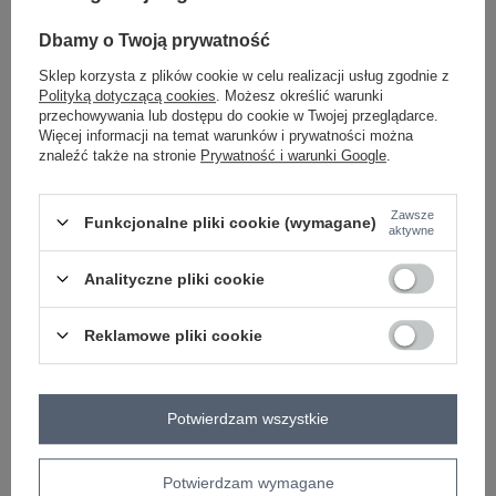
Dbamy o Twoją prywatność
Sklep korzysta z plików cookie w celu realizacji usług zgodnie z
miętowy
Polityką dotyczącą cookies
. Możesz określić warunki
przechowywania lub dostępu do cookie w Twojej przeglądarce.
Więcej informacji na temat warunków i prywatności można
Zobacz wszystkie kolory (+4)
znaleźć także na stronie
Prywatność i warunki Google
.
ZALOGUJ SIĘ I ZOBACZ CENĘ
Zawsze
Funkcjonalne pliki cookie (wymagane)
aktywne
Masz pytanie? Chętnie pomożemy.
Analityczne pliki cookie
Zadzwoń
+48 601 547 740
Zadaj pytanie
Reklamowe pliki cookie
skład materiału : 90% poliester, 10% wiskoza
sposób prania : pranie w pralce w 30°C
Potwierdzam wszystkie
Kod produktu
IT-MA-21839.10
Marka
RUE PARIS
typ produktu
marynarka/żakiet
Potwierdzam wymagane