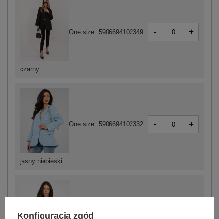
-
+
One size
5906694102349
czarny
-
+
One size
5906694102332
jasny niebieski
Konfiguracja zgód
-
+
One size
5906694102387