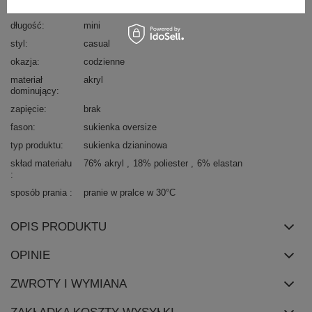
rękaw
długi rękaw
długość
mini
styl
casual
okazja
codzienne
materiał
akryl
dominujący
zapięcie
brak
fason
sukienka oversize
typ produktu
sukienka dzianinowa
skład materiału
76% akryl
18% poliester
6% elastan
sposób prania
pranie w pralce w 30°C
OPIS PRODUKTU
OPINIE
ZWROTY I WYMIANA