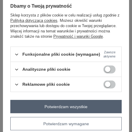
Dbamy o Twoją prywatność
-
+
One size
2016103074068
Sklep korzysta z plików cookie w celu realizacji usług zgodnie z
Polityką dotyczącą cookies
. Możesz określić warunki
przechowywania lub dostępu do cookie w Twojej przeglądarce.
Więcej informacji na temat warunków i prywatności można
beżowy
znaleźć także na stronie
Prywatność i warunki Google
.
Zobacz wszystkie kolory (+2)
Zawsze
Funkcjonalne pliki cookie (wymagane)
aktywne
ZALOGUJ SIĘ I ZOBACZ CENĘ
Analityczne pliki cookie
Masz pytanie? Chętnie pomożemy.
Reklamowe pliki cookie
Zadzwoń
+48 601 547 740
Zadaj pytanie
Potwierdzam wszystkie
Kod produktu
LC-SK-0098.37X
Marka
RUE PARIS
wzór
geometryczny
Potwierdzam wymagane
dominujący