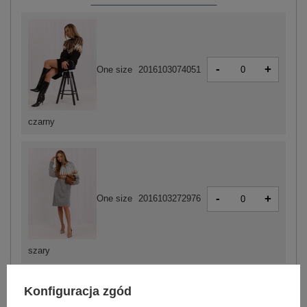
-
+
One size
2016103074051
czarny
-
+
One size
2016103272976
szary
Konfiguracja zgód