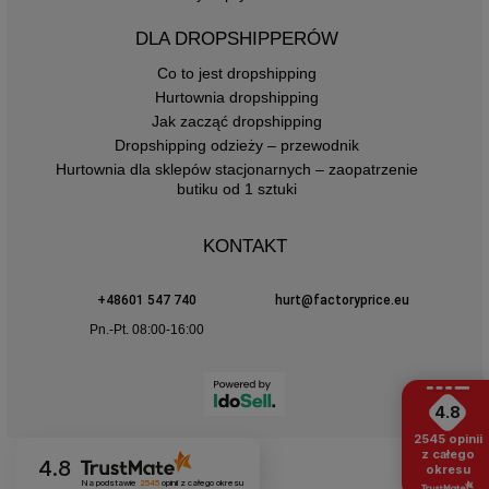
DLA DROPSHIPPERÓW
Co to jest dropshipping
Hurtownia dropshipping
Jak zacząć dropshipping
Dropshipping odzieży – przewodnik
Hurtownia dla sklepów stacjonarnych – zaopatrzenie
butiku od 1 sztuki
KONTAKT
+48601 547 740
hurt@factoryprice.eu
Pn.-Pt. 08:00-16:00
4.8
2545
opinii
z całego
4.8
okresu
Na podstawie
2545
opinii
z całego okresu