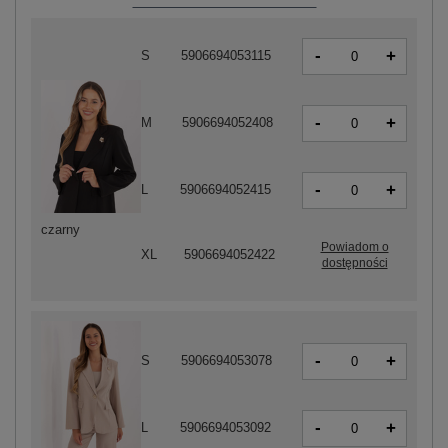
-
+
S
5906694053115
-
+
M
5906694052408
-
+
L
5906694052415
czarny
Powiadom o
XL
5906694052422
dostępności
-
+
S
5906694053078
-
+
L
5906694053092