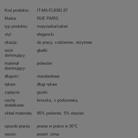
Kod produktu
IT-MA-FL8391.87
Marka
RUE PARIS
typ produktu
marynarka/żakiet
styl
elegancki
okazja
do pracy
codzienne
wizytowe
wzór
gładki
dominujący
materiał
poliester
dominujący
długość
standardowa
rękaw
długi rękaw
zapięcie
guziki
cechy
broszka
z podszewką
dodatkowe
skład materiału
95% poliester
5% elastan
sposób prania
pranie w pralce w 30°C
sezon
jesień
zima