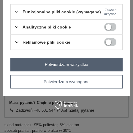
-
+
M
5906694052965
Zawsze
Funkcjonalne pliki cookie (wymagane)
aktywne
-
+
L
5906694052972
Analityczne pliki cookie
oliwkowy
-
+
XL
5906694052989
Reklamowe pliki cookie
Potwierdzam wszystkie
Zobacz wszystkie kolory (+3)
Potwierdzam wymagane
ZALOGUJ SIĘ I ZOBACZ CENĘ
Masz pytanie? Chętnie pomożemy.
Zadzwoń
+48 601 547 740
Zadaj pytanie
skład materiału : 95% poliester, 5% elastan
sposób prania : pranie w pralce w 30°C