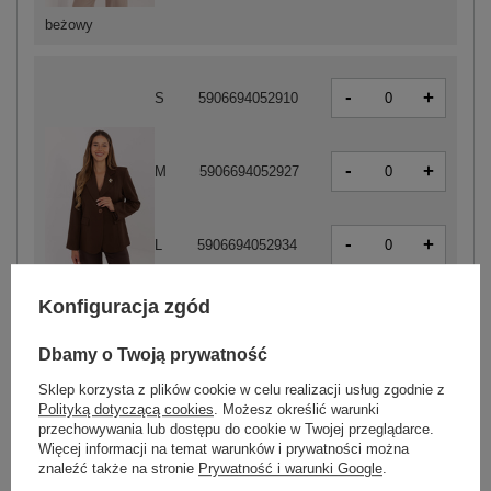
beżowy
-
+
S
5906694052910
-
+
M
5906694052927
-
+
L
5906694052934
brązowy
Konfiguracja zgód
-
+
XL
5906694052941
Dbamy o Twoją prywatność
Sklep korzysta z plików cookie w celu realizacji usług zgodnie z
Polityką dotyczącą cookies
. Możesz określić warunki
-
+
S
5906694052958
przechowywania lub dostępu do cookie w Twojej przeglądarce.
Więcej informacji na temat warunków i prywatności można
znaleźć także na stronie
Prywatność i warunki Google
.