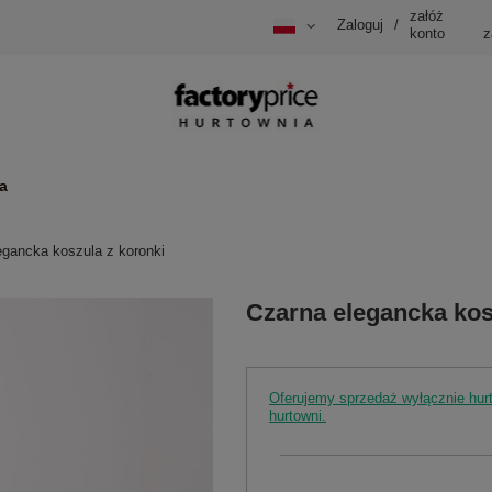
załóż
Zaloguj
/
konto
z
a
egancka koszula z koronki
Czarna elegancka kos
Oferujemy sprzedaż wyłącznie hu
hurtowni.