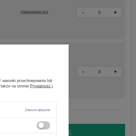
-
+
5906694081064
-
+
5906694081071
ć warunki przechowywania lub
 także na stronie
Prywatność i
Zobacz wszystkie kolory (+1)
Zawsze aktywne
LOGUJ SIĘ I ZOBACZ CENĘ