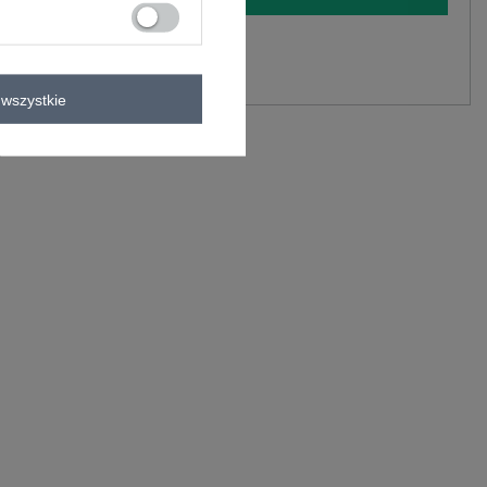
y.
Zadaj pytanie
wszystkie
wiskoza
C