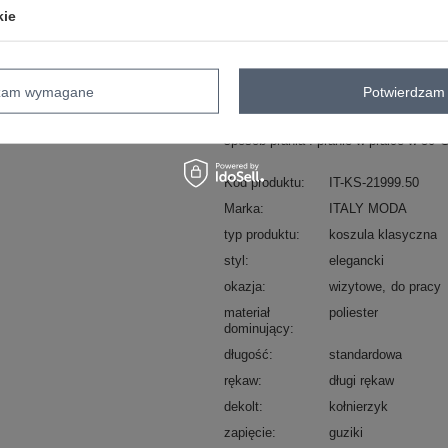
kie
Masz pytanie? Chętnie pomożem
Zadzwoń
+48 601 547 740
dzam wymagane
Potwierdzam 
skład materiału : 70% poliester, 30% 
sposób prania : pranie w pralce w 30°
Kod produktu
IT-KS-21999.50
Marka
ITALY MODA
typ produktu
koszula klasyczna
styl
elegancki
okazja
wizytowe
do pracy
materiał
poliester
dominujący
długość
standardowa
rękaw
długi rękaw
dekolt
kołnierzyk
zapięcie
guziki