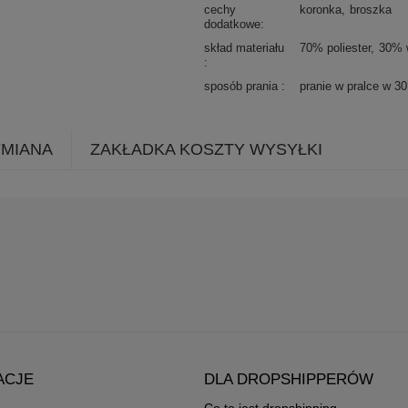
cechy
koronka
broszka
dodatkowe
skład materiału
70% poliester
30% 
sposób prania
pranie w pralce w 3
YMIANA
ZAKŁADKA KOSZTY WYSYŁKI
ACJE
DLA DROPSHIPPERÓW