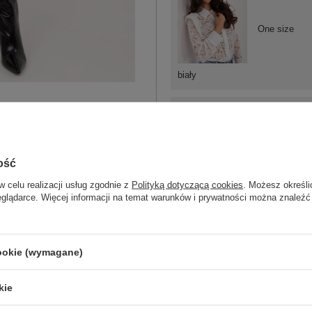
One size
biały
ość
One size
w celu realizacji usług zgodnie z
Polityką dotyczącą cookies
. Możesz określi
eglądarce. Więcej informacji na temat warunków i prywatności można znaleźć
brązowy
cookie (wymagane)
kie
ZA