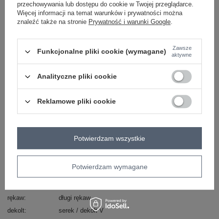
Masz pytanie? Chętnie pomożemy.
przechowywania lub dostępu do cookie w Twojej przeglądarce.
Więcej informacji na temat warunków i prywatności można
Zadzwoń
+48 601 547 740
Zadaj pytanie
znaleźć także na stronie
Prywatność i warunki Google
.
skład materiału : 69% wiskoza, 31% elastan
sposób prania : pranie ręczne w 30°C
Zawsze
Funkcjonalne pliki cookie (wymagane)
aktywne
Kod produktu
PM-SK-DF61032.80
Analityczne pliki cookie
Marka
SHEEP
typ produktu
sukienka dzianinowa
Reklamowe pliki cookie
styl
elegancki
okazja
codzienne
do pracy
wizytowe
wzór
gładki
Potwierdzam wszystkie
dominujący
materiał
wiskoza
dominujący
Potwierdzam wymagane
długość
midi
kieszenie
brak
rękaw
długi rękaw
dekolt
serek / dekolt V