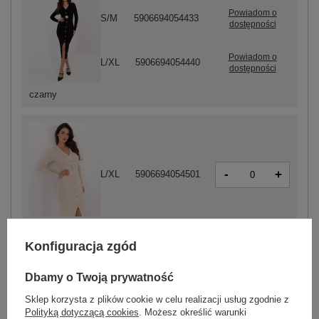
Powiadom o
S/M
5906694054433
dostępności
Powiadom o
L/XL
5906694054440
dostępności
czarny
-
+
L/XL
5906694054501
jasny beżowy
Konfiguracja zgód
Dbamy o Twoją prywatność
ZALOGUJ SIĘ I ZOBACZ CENĘ
Sklep korzysta z plików cookie w celu realizacji usług zgodnie z
Polityką dotyczącą cookies
. Możesz określić warunki