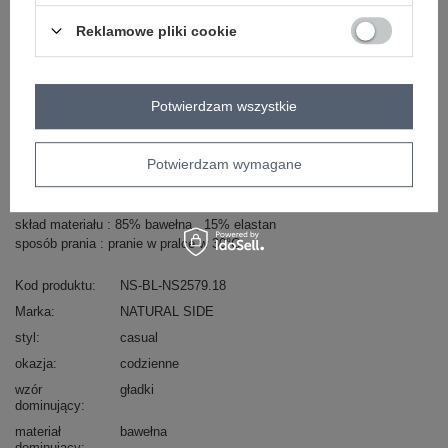
Reklamowe pliki cookie
Zobacz wszystkie kolory (+3)
ZALOGUJ SIĘ I ZOBACZ CENĘ
Potwierdzam wszystkie
Masz pytanie? Chętnie pomożemy.
Potwierdzam wymagane
Zadzwoń
+48 601 547 740
Zadaj pytanie
skład materiału : 85% bawełna , 15% elastan
sposób prania : pranie w pralce w 30°C
Kod produktu
NS-BL-NS2579.18
Marka
NATURAL SIDE
styl
casual
okazja
codzienne
wzór
gładki
dominujący
materiał
bawełna
dominujący