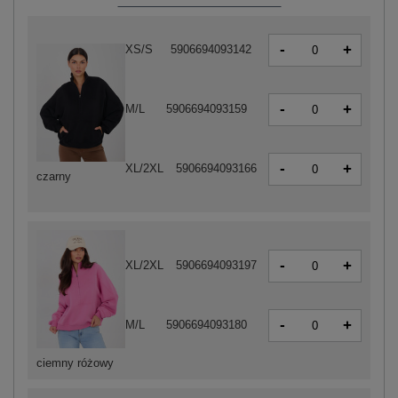
-
+
XS/S
5906694093142
-
+
M/L
5906694093159
-
+
XL/2XL
5906694093166
czarny
-
+
XL/2XL
5906694093197
-
+
M/L
5906694093180
ciemny różowy