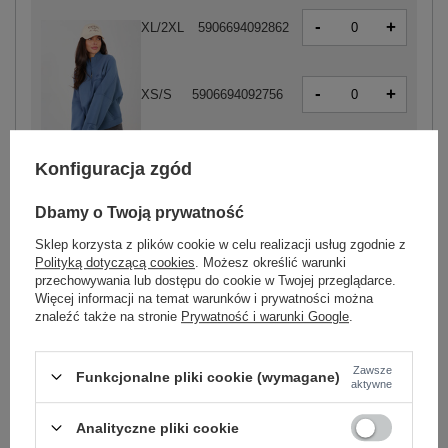
-
+
XL/2XL
5906694092862
-
+
XS/S
5906694092756
-
+
M/L
5906694092855
Konfiguracja zgód
ciemny niebieski
Dbamy o Twoją prywatność
Sklep korzysta z plików cookie w celu realizacji usług zgodnie z
-
+
XL/2XL
5906694092527
Polityką dotyczącą cookies
. Możesz określić warunki
przechowywania lub dostępu do cookie w Twojej przeglądarce.
Więcej informacji na temat warunków i prywatności można
znaleźć także na stronie
Prywatność i warunki Google
.
-
+
XS/S
5906694092503
Zawsze
Funkcjonalne pliki cookie (wymagane)
aktywne
-
+
M/L
5906694092510
turkusowy
Analityczne pliki cookie