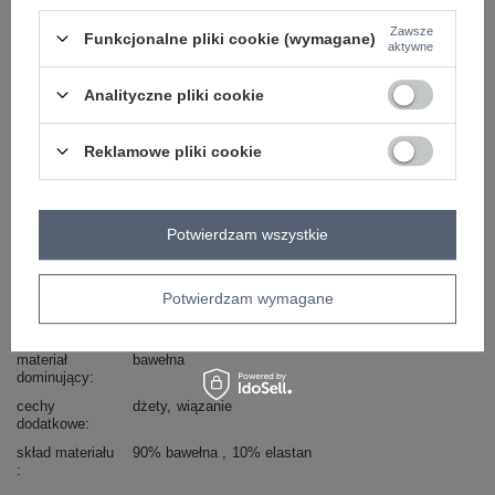
Zadzwoń
+48 601 547 740
Zadaj pytanie
Zawsze
Funkcjonalne pliki cookie (wymagane)
aktywne
skład materiału : 90% bawełna , 10% elastan
Analityczne pliki cookie
sposób prania: pranie w pralce w 30°C
Kod produktu
RV-BZ-7326.70P
Reklamowe pliki cookie
Marka
RUE PARIS
wzór
aplikacja
dominujący
Potwierdzam wszystkie
dekolt
okrągły
rękaw
długi rękaw
Potwierdzam wymagane
styl
casual
okazja
codzienne
do pracy
materiał
bawełna
dominujący
cechy
dżety
wiązanie
dodatkowe
skład materiału
90% bawełna
10% elastan