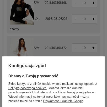
-
+
S/M
2016103106196
-
+
L/XL
2016103106202
czarny
-
+
S/M
2016103106172
-
+
L/XL
2016103106189
Konfiguracja zgód
ecru
Dbamy o Twoją prywatność
Sklep korzysta z plików cookie w celu realizacji usług zgodnie z
Polityką dotyczącą cookies
. Możesz określić warunki
ZALOGUJ SIĘ I ZOBACZ CENĘ
przechowywania lub dostępu do cookie w Twojej przeglądarce.
Więcej informacji na temat warunków i prywatności można
znaleźć także na stronie
Prywatność i warunki Google
.
Masz pytanie? Chętnie pomożemy.