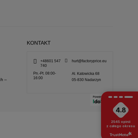
KONTAKT
+48601 547
hurt@factoryprice.eu
740
Pn.-Pt. 08:00-
Al. Katowicka 68
16:00
ch –
05-830
Nadarzyn
4.8
2545
opinii
z całego okresu