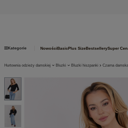
Kategorie
Nowości
Basic
Plus Size
Bestsellery
Super Cen
Hurtownia odzieży damskiej
Bluzki
Bluzki hiszpanki
Czarna damska