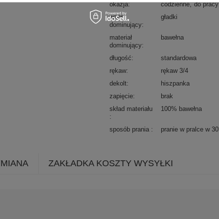
okazja
codzienne
do pracy
wzór
gładki
dominujący
materiał
bawełna
dominujący
długość
standardowa
rękaw
rękaw 3/4
dekolt
hiszpanka
zapięcie
brak
skład materiału
100% bawełna
sposób prania
pranie w pralce w 3
YMIANA
ZAKŁADKA KOSZTY WYSYŁKI