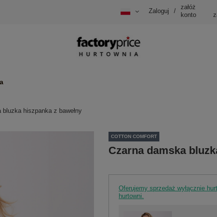
załóż
Zaloguj
/
konto
z
a
 bluzka hiszpanka z bawełny
COTTON COMFORT
Czarna damska bluzk
Oferujemy sprzedaż wyłącznie hu
hurtowni.