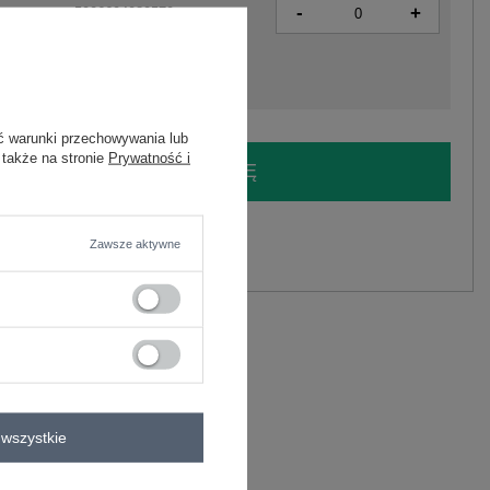
-
+
5906694080579
ć warunki przechowywania lub
 także na stronie
Prywatność i
LOGUJ SIĘ I ZOBACZ CENĘ
y.
Zawsze aktywne
Zadaj pytanie
C
wszystkie
bluzka codzienna