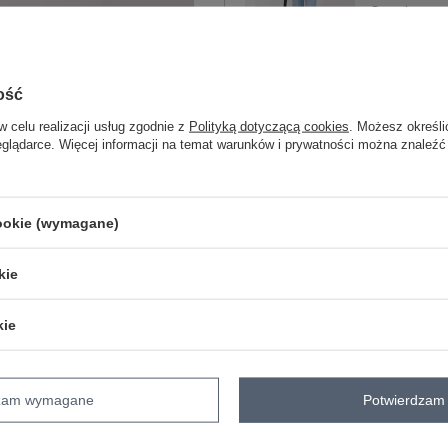
One size
ecru
ość
w celu realizacji usług zgodnie z
Polityką dotyczącą cookies
. Możesz określi
eglądarce. Więcej informacji na temat warunków i prywatności można znaleźć
ZA
Masz pytanie? Chętnie pomożem
cookie (wymagane)
Zadzwoń
+48 601 547 740
kie
skład materiału : 100% bawełna
sposób prania : pranie w pralce w 30°
kie
Kod produktu
WT-BZ-A1087.65
Marka
WESTEENE
dzam wymagane
Potwierdzam 
typ produktu
bluzka dopasowana
styl
casual