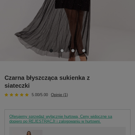
Czarna błyszcząca sukienka z
siateczki
5.00/5.00
Opinie (1)
Oferujemy sprzedaż wyłącznie hurtową. Ceny widoczne są
dopiero po REJESTRACJI i zalogowaniu w hurtowni.