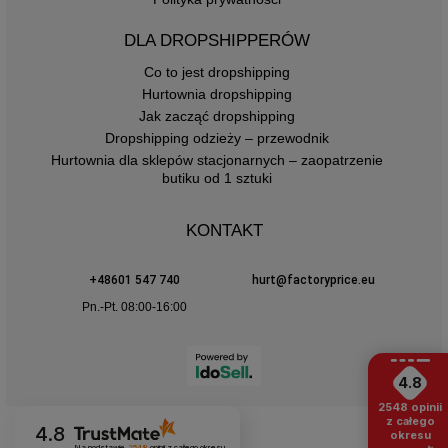
DLA DROPSHIPPERÓW
Co to jest dropshipping
Hurtownia dropshipping
Jak zacząć dropshipping
Dropshipping odzieży – przewodnik
Hurtownia dla sklepów stacjonarnych – zaopatrzenie
butiku od 1 sztuki
KONTAKT
+48601 547 740
hurt@factoryprice.eu
Pn.-Pt. 08:00-16:00
4.8
2548
opinii
z całego
4.8
okresu
Na podstawie
2548
opinii
z całego okresu