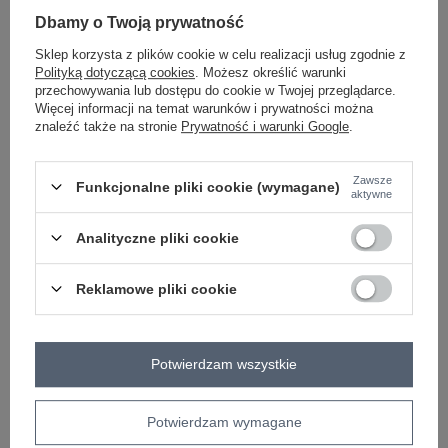
Dbamy o Twoją prywatność
Sklep korzysta z plików cookie w celu realizacji usług zgodnie z
brązowy
Polityką dotyczącą cookies
. Możesz określić warunki
przechowywania lub dostępu do cookie w Twojej przeglądarce.
Więcej informacji na temat warunków i prywatności można
znaleźć także na stronie
Prywatność i warunki Google
.
ZALOGUJ SIĘ I ZOBACZ CENĘ
Zawsze
Funkcjonalne pliki cookie (wymagane)
Masz pytanie? Chętnie pomożemy.
aktywne
Zadzwoń
+48 601 547 740
Zadaj pytanie
Analityczne pliki cookie
skład materiału : 90% poliester, 10% wiskoza
sposób prania : pranie w pralce w 30°C
Reklamowe pliki cookie
Kod produktu
IT-SK-21807.22
Marka
ITALY MODA
Potwierdzam wszystkie
typ produktu
sukienka elegancka
fason
sukienka rozkloszowana
Potwierdzam wymagane
okazja
wizytowe