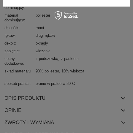
wzór
aplikacja
dominujący
materiał
poliester
dominujący
długość
maxi
rękaw
długi rękaw
dekolt
okrągły
zapięcie
wiązanie
cechy
z podszewką
z paskiem
dodatkowe
skład materiału
90% poliester
10% wiskoza
sposób prania
pranie w pralce w 30°C
OPIS PRODUKTU
OPINIE
ZWROTY I WYMIANA