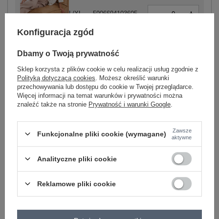
-
+
L/XL
5906694103605
Konfiguracja zgód
biały
Dbamy o Twoją prywatność
Sklep korzysta z plików cookie w celu realizacji usług zgodnie z
Polityką dotyczącą cookies
. Możesz określić warunki
przechowywania lub dostępu do cookie w Twojej przeglądarce.
-
+
S/M
5906694103537
Więcej informacji na temat warunków i prywatności można
znaleźć także na stronie
Prywatność i warunki Google
.
jasny żółty
Zawsze
Funkcjonalne pliki cookie (wymagane)
aktywne
Zobacz wszystkie kolory (+2)
Analityczne pliki cookie
Reklamowe pliki cookie
ZALOGUJ SIĘ I ZOBACZ CENĘ
Masz pytanie? Chętnie pomożemy.