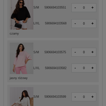
-
+
S/M
5906694103551
-
+
L/XL
5906694103568
czarny
-
+
S/M
5906694103575
-
+
L/XL
5906694103582
jasny różowy
-
+
S/M
5906694103599