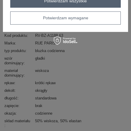
Potwierdzam wszystkie
Zadzwoń
+48 601 547 740
Zadaj pytanie
skład materiału : 50% wiskoza, 50% elastan
Potwierdzam wymagane
sposób prania : pranie w pralce w 30°C
Kod produktu
RV-BZ-A1188.63
Marka
RUE PARIS
typ produktu
bluzka codzienna
wzór
gładki
dominujący
materiał
wiskoza
dominujący
rękaw
krótki rękaw
dekolt
okrągły
długość
standardowa
zapięcie
brak
okazja
codzienne
skład materiału
50% wiskoza
50% elastan