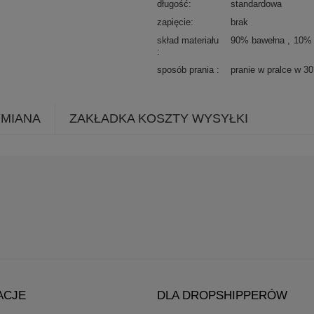
długość
standardowa
zapięcie
brak
skład materiału
90% bawełna
10% 
sposób prania
pranie w pralce w 3
YMIANA
ZAKŁADKA KOSZTY WYSYŁKI
ACJE
DLA DROPSHIPPERÓW