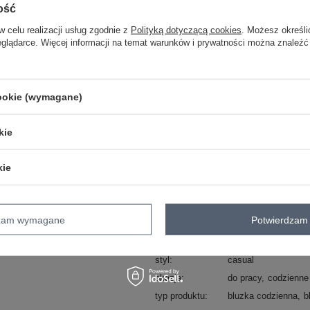
ZA
ość
w celu realizacji usług zgodnie z
Polityką dotyczącą cookies
. Możesz określi
Masz pytanie? Chętnie pomożem
eglądarce. Więcej informacji na temat warunków i prywatności można znaleźć
Zadzwoń
+48 601 547 740
cookie (wymagane)
Kod produktu
RV-BZ-7316.06X
Marka
BASIC FEEL GOO
kie
wzór
gładki
dominujący
dekolt
łódka
kie
rękaw
rękaw 3/4
materiał
bawełna
dominujący
dzam wymagane
Potwierdzam 
cechy
kieszeń
dodatkowe
styl
casual
okazja
do pracy
codzienne
typ produktu
bluzka codzienna
b