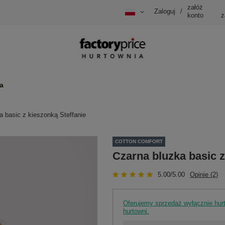
załóż
Zaloguj
/
konto
z
a
a basic z kieszonką Steffanie
COTTON COMFORT
Czarna bluzka basic z
5.00/5.00
Opinie (2)
Oferujemy sprzedaż wyłącznie hu
hurtowni.