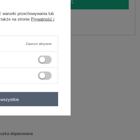
LOGUJ SIĘ I ZOBACZ CENĘ
ć warunki przechowywania lub
y.
 także na stronie
Prywatność i
Zadaj pytanie
Zawsze aktywne
D
wszystkie
luzka dopasowana