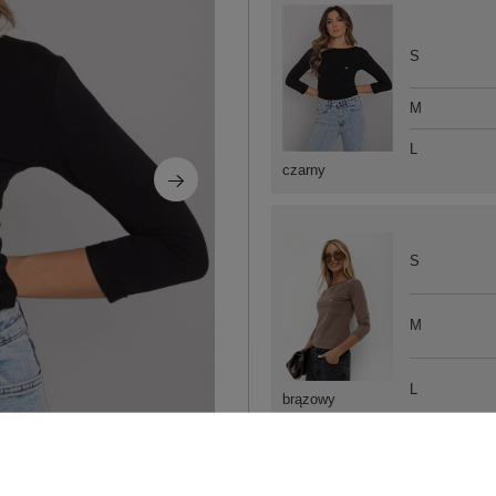
S
M
L
czarny
S
M
L
brązowy