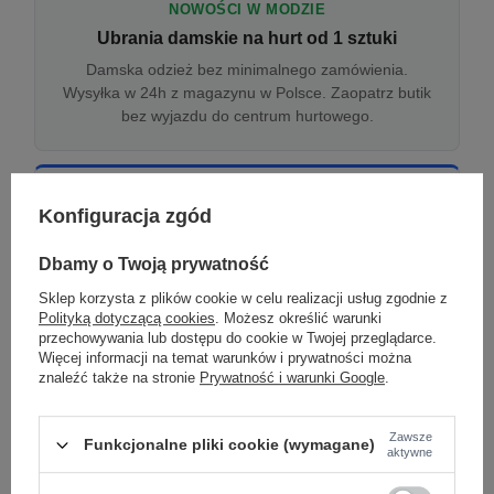
NOWOŚCI W MODZIE
Ubrania damskie na hurt od 1 sztuki
Damska odzież bez minimalnego zamówienia.
Wysyłka w 24h z magazynu w Polsce. Zaopatrz butik
bez wyjazdu do centrum hurtowego.
ONLINE
Konfiguracja zgód
Odzież damska hurtowo online
Internetowa hurtownia damska z plikiem XML/CSV.
Dbamy o Twoją prywatność
Integracja z WooCommerce, Shopify, BaseLinker.
Sklep korzysta z plików cookie w celu realizacji usług zgodnie z
Aktualizacja stanów co godzinę.
Polityką dotyczącą cookies
. Możesz określić warunki
przechowywania lub dostępu do cookie w Twojej przeglądarce.
Więcej informacji na temat warunków i prywatności można
znaleźć także na stronie
Prywatność i warunki Google
.
DROPSHIPPING
Damskie ubrania w dropshippingu
Zawsze
Funkcjonalne pliki cookie (wymagane)
Hurt odzieży damskiej z wysyłką na etykiecie Twojego
aktywne
sklepu w całej UE. Zero magazynu, zero
zamrożonego kapitału.