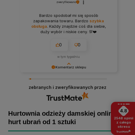
zweryfikowano
Bardzo spodobał mi się sposób
zapakowania towaru. Bardzo
szybka
obsługa
. Każdy znajdzie coś dla siebie,
duży wybór i niskie ceny. 💯❤️
0
0
w tym tygodniu
Komentarz sklepu
Bartosz dziękujemy za poświęcony czas i dodaną
opinię! Takie słowa dodają nam skrzydeł, dlatego
zebranych i zweryfikowanych przez
tym bardziej cieszymy się, że zakup przebiegł
pomyślnie. Obiecujemy utrzymać dobrą passę -
zapraszamy ponownie! :)
4.8
Hurtownia odzieży damskiej online -
2548
opinii
hurt ubrań od 1 sztuki
z całego
okresu