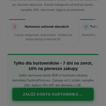
po zimowe płaszcze. Każda kategoria od jednej sztuki,
wysyłka 24h, darmowe zdjęcia produktowe.
Hurtownia sukienek damskich
T-shirty d
Casual, eleganckie, wieczorowe - modele na
Bestsellery w cen
każdą okazję w sezonie'26
k
Tylko dla hurtowników - 7 dni na zwrot,
10% na pierwsze zakupy
Załóż darmowe konto B2B w hurtowni odzieży
damskiej FactoryPrice.eu. Zakupy od 1 sztuki, wysyłka
24h, faktury 0% VAT dla klientów z UE.
ZAŁÓŻ KONTO HURTOWNIKA