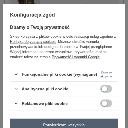
-
+
One size
2016103058044
Konfiguracja zgód
Dbamy o Twoją prywatność
khaki
Sklep korzysta z plików cookie w celu realizacji usług zgodnie z
Polityką dotyczącą cookies
. Możesz określić warunki
przechowywania lub dostępu do cookie w Twojej przeglądarce.
Więcej informacji na temat warunków i prywatności można
znaleźć także na stronie
Prywatność i warunki Google
.
-
+
One size
2016103058051
Zawsze
Funkcjonalne pliki cookie (wymagane)
aktywne
granatowy
Analityczne pliki cookie
Zobacz wszystkie kolory (+3)
Reklamowe pliki cookie
ZALOGUJ SIĘ I ZOBACZ CENĘ
Potwierdzam wszystkie