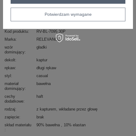
Masz pytanie? Chętnie pomożemy.
Zadzwoń
+48 601 547 740
Zadaj pytanie
Potwierdzam wymagane
Kod produktu
RV-BL-7095.30P
Marka
RELEVANCE
wzór
gładki
dominujący
dekolt
kaptur
rękaw
długi rękaw
styl
casual
materiał
bawełna
dominujący
cechy
haft
dodatkowe
rodzaj
z kapturem
wkładane przez głowę
zapięcie
brak
skład materiału
90% bawełna
10% elastan