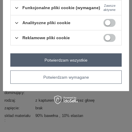
Masz pytanie? Chętnie pomożemy.
Zawsze
Funkcjonalne pliki cookie (wymagane)
Zadzwoń
+48 601 547 740
Zadaj pytanie
aktywne
Analityczne pliki cookie
Kod produktu
RV-BL-7096.37P
Marka
RELEVANCE
Reklamowe pliki cookie
wzór
gładki
dominujący
dekolt
inny
Potwierdzam wszystkie
rękaw
długi rękaw
styl
casual
cechy
haft
Potwierdzam wymagane
dodatkowe
materiał
bawełna
dominujący
rodzaj
z kapturem
wkładane przez głowę
zapięcie
brak
skład materiału
90% bawełna
10% elastan