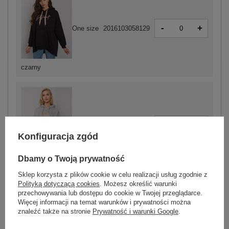
-
+
One size
2016103058129
czarny
-
+
One size
2016103058198
Konfiguracja zgód
Dbamy o Twoją prywatność
szary
Sklep korzysta z plików cookie w celu realizacji usług zgodnie z
Polityką dotyczącą cookies
. Możesz określić warunki
przechowywania lub dostępu do cookie w Twojej przeglądarce.
ZALOGUJ SIĘ I ZOBACZ CENĘ
Więcej informacji na temat warunków i prywatności można
znaleźć także na stronie
Prywatność i warunki Google
.