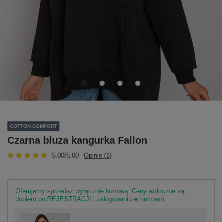
COTTON COMFORT
Czarna bluza kangurka Fallon
5.00/5.00
Opinie (1)
Oferujemy sprzedaż wyłącznie hurtową. Ceny widoczne są
dopiero po REJESTRACJI i zalogowaniu w hurtowni.