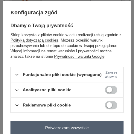
ciemny beżowy
Konfiguracja zgód
Dbamy o Twoją prywatność
-
+
XS
4070123013047
Sklep korzysta z plików cookie w celu realizacji usług zgodnie z
Polityką dotyczącą cookies
. Możesz określić warunki
przechowywania lub dostępu do cookie w Twojej przeglądarce.
-
+
S
4070123013054
Więcej informacji na temat warunków i prywatności można
znaleźć także na stronie
Prywatność i warunki Google
.
-
+
M
4070123013061
jasny beżowy
Zawsze
Funkcjonalne pliki cookie (wymagane)
aktywne
Analityczne pliki cookie
ZALOGUJ SIĘ I ZOBACZ CENĘ
Reklamowe pliki cookie
Masz pytanie? Chętnie pomożemy.
Zadzwoń
+48 601 547 740
Zadaj pytanie
Potwierdzam wszystkie