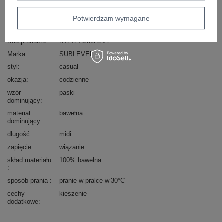
skład materiału : 100% bawełna
Potwierdzam wymagane
sposób prania : pranie w pralce w 30°C
Kod produktu
D12127M50254A
Marka
SUBLEVEL
styl
casual
okazja
codzienne
wzór
paski
dominujący
materiał
bawełna
dominujący
długość
midi
zapięcie
wiązanie
skład materiału
100% bawełna
sposób prania
pranie w pralce w 30°C
cechy
kieszenie
dodatkowe