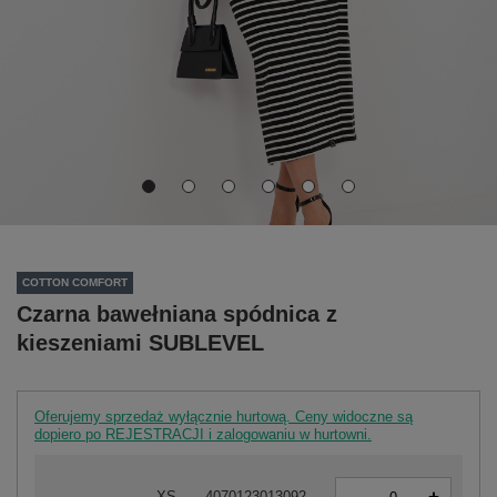
COTTON COMFORT
Czarna bawełniana spódnica z
kieszeniami SUBLEVEL
Oferujemy sprzedaż wyłącznie hurtową. Ceny widoczne są
dopiero po REJESTRACJI i zalogowaniu w hurtowni.
-
XS
4070123013092