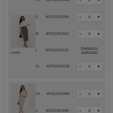
+
-
+
S
4070123013108
-
+
M
4070123013115
Powiadom o
L
4070123013122
dostępności
czarny
-
+
XL
4070123013139
-
+
XS
4070123012996
-
+
S
4070123013009