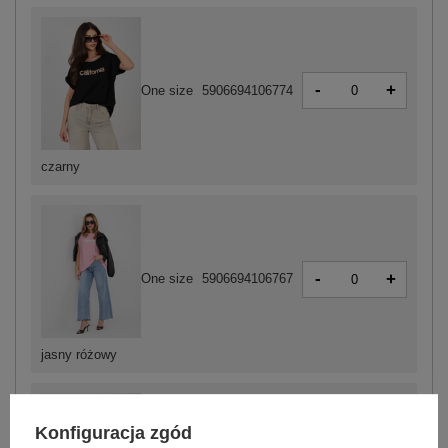
-
+
One size
5906694106774
czarny
-
+
One size
5906694106767
jasny różowy
Konfiguracja zgód