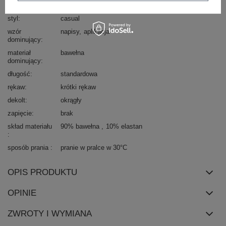
typ produktu
bluzka codzienna
styl
casual
wzór
napisy
aplikacja
dominujący
materiał
bawełna
dominujący
długość
standardowa
rękaw
krótki rękaw
dekolt
okrągły
zapięcie
brak
skład materiału
90% bawełna
10% elastan
sposób prania
pranie w pralce w 30°C
OPIS PRODUKTU
OPINIE
ZWROTY I WYMIANA