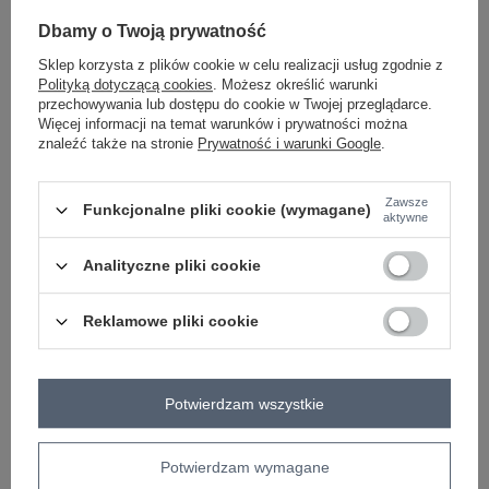
-
+
One size
5906694106750
Dbamy o Twoją prywatność
Sklep korzysta z plików cookie w celu realizacji usług zgodnie z
Polityką dotyczącą cookies
. Możesz określić warunki
biały
przechowywania lub dostępu do cookie w Twojej przeglądarce.
Więcej informacji na temat warunków i prywatności można
znaleźć także na stronie
Prywatność i warunki Google
.
Zobacz wszystkie kolory (+1)
Zawsze
Funkcjonalne pliki cookie (wymagane)
aktywne
ZALOGUJ SIĘ I ZOBACZ CENĘ
Analityczne pliki cookie
Masz pytanie? Chętnie pomożemy.
Reklamowe pliki cookie
Zadzwoń
+48 601 547 740
Zadaj pytanie
skład materiału : 90% bawełna , 10% elastan
sposób prania : pranie w pralce w 30°C
Potwierdzam wszystkie
Kod produktu
RV-BZ-A1172.87
Potwierdzam wymagane
Marka
RELEVANCE