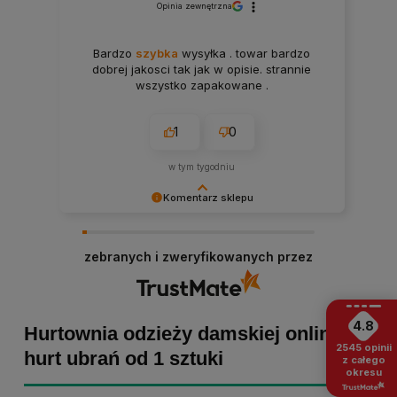
Opinia zewnętrzna
Bardzo
szybka
wysyłka . towar bardzo
dobrej jakosci tak jak w opisie. strannie
wszystko zapakowane .
1
0
w tym tygodniu
Komentarz sklepu
Paulina Grabarczyk dziękujemy za poświęcony
czas i dodaną opinię! Takie słowa dodają nam
zebranych i zweryfikowanych przez
skrzydeł, dlatego tym bardziej cieszymy się, że
zakup przebiegł pomyślnie. Obiecujemy
utrzymać dobrą passę - zapraszamy ponownie! :)
4.8
Hurtownia odzieży damskiej online -
2545
opinii
hurt ubrań od 1 sztuki
z całego
okresu