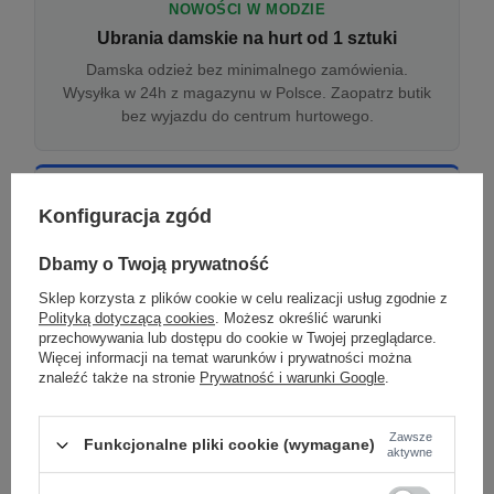
NOWOŚCI W MODZIE
Ubrania damskie na hurt od 1 sztuki
Damska odzież bez minimalnego zamówienia.
Wysyłka w 24h z magazynu w Polsce. Zaopatrz butik
bez wyjazdu do centrum hurtowego.
ONLINE
Konfiguracja zgód
Odzież damska hurtowo online
Internetowa hurtownia damska z plikiem XML/CSV.
Dbamy o Twoją prywatność
Integracja z WooCommerce, Shopify, BaseLinker.
Sklep korzysta z plików cookie w celu realizacji usług zgodnie z
Aktualizacja stanów co godzinę.
Polityką dotyczącą cookies
. Możesz określić warunki
przechowywania lub dostępu do cookie w Twojej przeglądarce.
Więcej informacji na temat warunków i prywatności można
znaleźć także na stronie
Prywatność i warunki Google
.
DROPSHIPPING
Damskie ubrania w dropshippingu
Zawsze
Funkcjonalne pliki cookie (wymagane)
Hurt odzieży damskiej z wysyłką na etykiecie Twojego
aktywne
sklepu w całej UE. Zero magazynu, zero
zamrożonego kapitału.