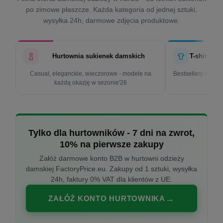
po zimowe płaszcze. Każda kategoria od jednej sztuki,
wysyłka 24h, darmowe zdjęcia produktowe.
Hurtownia sukienek damskich
T-shirty d
Casual, eleganckie, wieczorowe - modele na
Bestsellery w cen
każdą okazję w sezonie'26
k
Tylko dla hurtowników - 7 dni na zwrot,
10% na pierwsze zakupy
Załóż darmowe konto B2B w hurtowni odzieży
damskiej FactoryPrice.eu. Zakupy od 1 sztuki, wysyłka
24h, faktury 0% VAT dla klientów z UE.
ZAŁÓŻ KONTO HURTOWNIKA