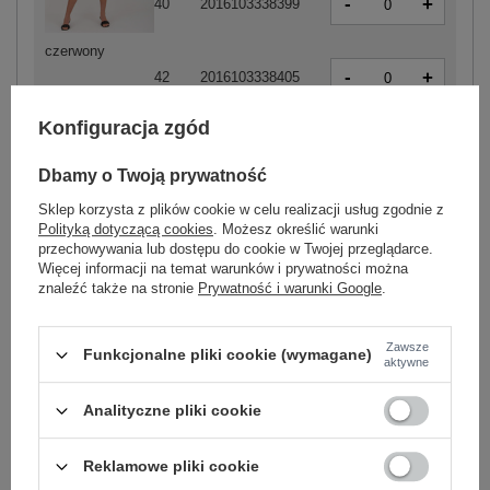
-
+
40
2016103338399
czerwony
-
+
42
2016103338405
Konfiguracja zgód
Dbamy o Twoją prywatność
-
+
38
2016103210725
Sklep korzysta z plików cookie w celu realizacji usług zgodnie z
Polityką dotyczącą cookies
. Możesz określić warunki
przechowywania lub dostępu do cookie w Twojej przeglądarce.
-
+
Więcej informacji na temat warunków i prywatności można
42
2016103210749
znaleźć także na stronie
Prywatność i warunki Google
.
czerwony
Zawsze
Funkcjonalne pliki cookie (wymagane)
aktywne
Zobacz wszystkie kolory (+3)
Analityczne pliki cookie
ZALOGUJ SIĘ I ZOBACZ CENĘ
Reklamowe pliki cookie