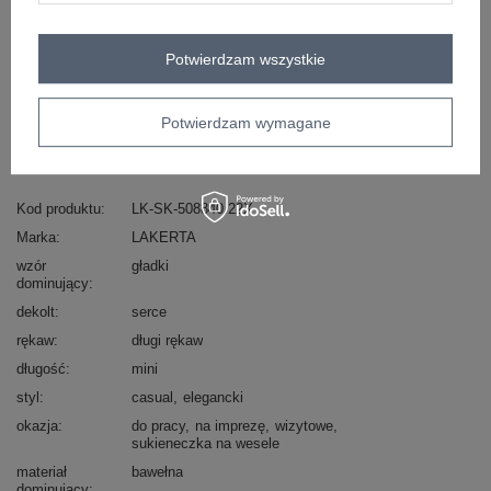
Masz pytanie? Chętnie pomożemy.
Zadzwoń
+48 601 547 740
Zadaj pytanie
Potwierdzam wszystkie
Ciemnozielona sukienka koktajlowa Marbella .
skład materiału: 50% bawełna, 25% wiskoza, 15%
Potwierdzam wymagane
poliester, 10% elastan
sposób prania: pranie w pralce w 30°C
Kod produktu
LK-SK-508840.22X
Marka
LAKERTA
wzór
gładki
dominujący
dekolt
serce
rękaw
długi rękaw
długość
mini
styl
casual
elegancki
okazja
do pracy
na imprezę
wizytowe
sukieneczka na wesele
materiał
bawełna
dominujący