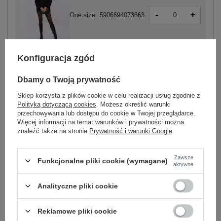
-
+
One size
5906694073663
czarny
Konfiguracja zgód
Dbamy o Twoją prywatność
Sklep korzysta z plików cookie w celu realizacji usług zgodnie z
Polityką dotyczącą cookies
. Możesz określić warunki
-
+
One size
5906694073670
przechowywania lub dostępu do cookie w Twojej przeglądarce.
Więcej informacji na temat warunków i prywatności można
znaleźć także na stronie
Prywatność i warunki Google
.
ciemny brązowy
Zawsze
Funkcjonalne pliki cookie (wymagane)
aktywne
Zobacz wszystkie kolory (+4)
Analityczne pliki cookie
ZALOGUJ SIĘ I ZOBACZ CENĘ
Reklamowe pliki cookie