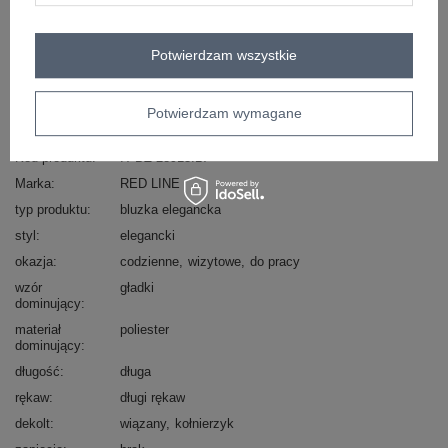
Masz pytanie? Chętnie pomożemy.
Zadzwoń
+48 601 547 740
Zadaj pytanie
Potwierdzam wszystkie
skład materiału : 100% poliester
Potwierdzam wymagane
sposób prania : pranie w pralce w 30°C
Kod produktu
IT-BZ-28913.17
Marka
RED LINE
typ produktu
bluzka elegancka
styl
elegancki
okazja
codzienne
wizytowe
do pracy
wzór
gładki
dominujący
materiał
poliester
dominujący
długość
długa
rękaw
długi rękaw
dekolt
wiązany
kołnierzyk