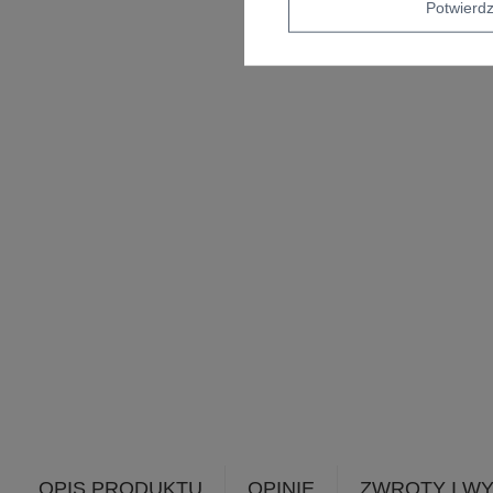
Potwier
OPIS PRODUKTU
OPINIE
ZWROTY I W