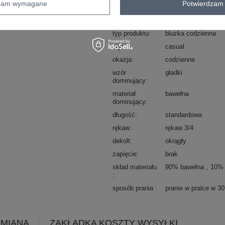
dzam wymagane
Potwierdzam 
Kod produktu
RV-BZ-A1075.96
Marka
RELEVANCE
typ produktu
bluzka codzienna
styl
casual
okazja
codzienne
wzór
gładki
dominujący
materiał
bawełna
dominujący
długość
standardowa
rękaw
rękaw 3/4
dekolt
okrągły
zapięcie
brak
skład materiału
90% bawełna
10% 
sposób prania
pranie w pralce w 3
YMIANA
ZAKŁADKA KOSZTY WYSYŁKI