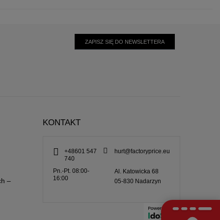
ZAPISZ SIĘ DO NEWSLETTERA
KONTAKT
+48601 547
hurt@factoryprice.eu
740
Pn.-Pt. 08:00-
Al. Katowicka 68
16:00
ch –
05-830
Nadarzyn