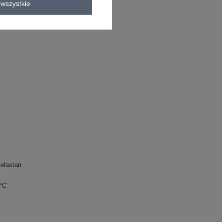
wszystkie
elastan
0°C