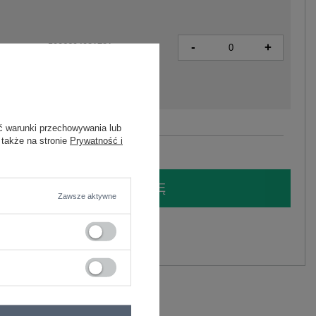
-
+
5906694081781
ć warunki przechowywania lub
Zobacz wszystkie kolory (+1)
 także na stronie
Prywatność i
LOGUJ SIĘ I ZOBACZ CENĘ
Zawsze aktywne
y.
Zadaj pytanie
elastan
C