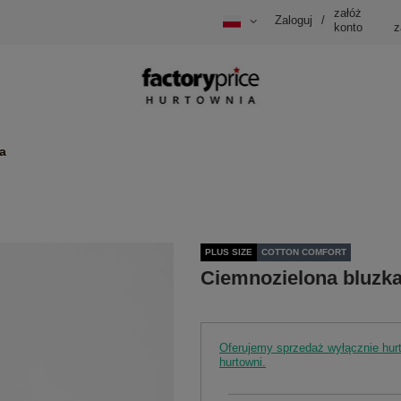
załóż
Zaloguj
/
konto
z
a
PLUS SIZE
COTTON COMFORT
Ciemnozielona bluzka
Oferujemy sprzedaż wyłącznie hu
hurtowni.