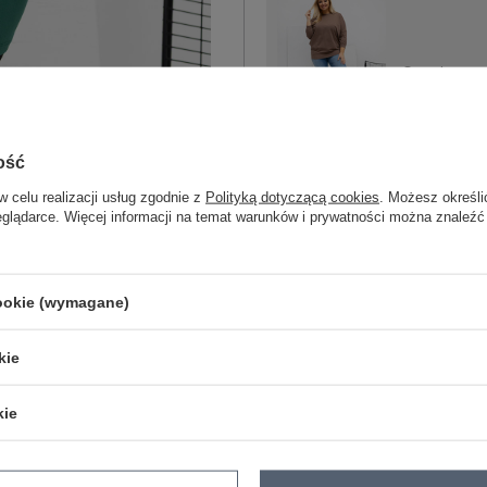
One size
ciemny beżowy
ość
w celu realizacji usług zgodnie z
Polityką dotyczącą cookies
. Możesz określi
eglądarce. Więcej informacji na temat warunków i prywatności można znaleźć
ZA
cookie (wymagane)
Masz pytanie? Chętnie pomożem
kie
Zadzwoń
+48 601 547 740
kie
skład materiału : 90% bawełna , 10% 
sposób prania : pranie w pralce w 30°