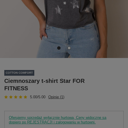
COTTON COMFORT
Ciemnoszary t-shirt Star FOR
FITNESS
5.00/5.00
Opinie (1)
Oferujemy sprzedaż wyłącznie hurtową. Ceny widoczne są
dopiero po REJESTRACJI i zalogowaniu w hurtowni.