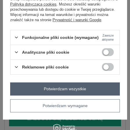
Polityką dotyczącą cookies
. Możesz określić warunki
-
+
XS
2016102698234
przechowywania lub dostępu do cookie w Twojej przeglądarce.
Więcej informacji na temat warunków i prywatności można
znaleźć także na stronie
Prywatność i warunki Google
.
czarny
Zawsze
Funkcjonalne pliki cookie (wymagane)
aktywne
Analityczne pliki cookie
-
+
XS
2016102699750
Reklamowe pliki cookie
granatowy
Potwierdzam wszystkie
Zobacz wszystkie kolory (+1)
Potwierdzam wymagane
ZALOGUJ SIĘ I ZOBACZ CENĘ