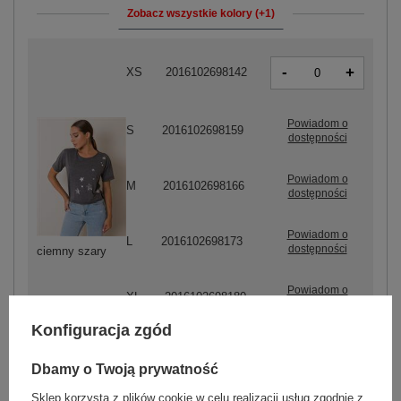
Zobacz wszystkie kolory (+1)
-
+
XS
2016102698142
Powiadom o
S
2016102698159
dostępności
Powiadom o
M
2016102698166
dostępności
Powiadom o
L
2016102698173
dostępności
ciemny szary
Powiadom o
XL
2016102698180
dostępności
Konfiguracja zgód
Dbamy o Twoją prywatność
Sklep korzysta z plików cookie w celu realizacji usług zgodnie z